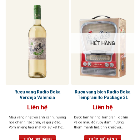
HẾT HÀNG
Rượu vang Radio Boka
Rượu vang bịch Radio Boka
Verdejo Valencia
Tempranillo Package 3L
Liên hệ
Liên hệ
Màu vàng nhạt với ánh xanh, hương
Được làm từ nho Tempranillo chín
hoa chanh, táo chín, và gợi ý đào.
và có màu đỏ ruby đậm, hương
Vòm miệng tươi mát với sự kết hợp
thơm mãnh liệt, tinh khiết với
giữa trái cây, khoáng chất và vị axit
hương anh đào đỏ, dâu tây, mận và
nhẹ
gia vị ngọt như quế, vani. Cân bằng
THÊM GIỎ HÀNG
THÊM GIỎ HÀNG