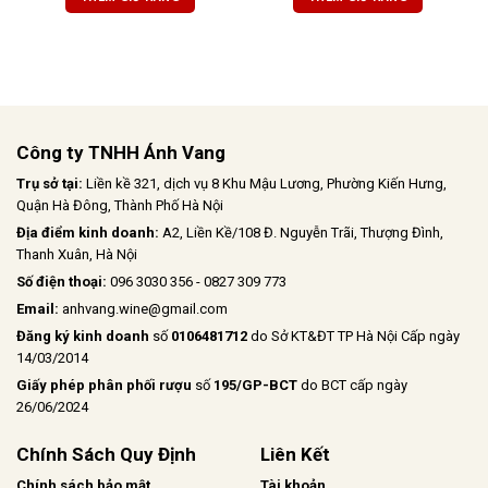
hoàn hảo giữa axit và tannin mềm
mịn
Công ty TNHH Ánh Vang
Trụ sở tại:
Liền kề 321, dịch vụ 8 Khu Mậu Lương, Phường Kiến Hưng,
Quận Hà Đông, Thành Phố Hà Nội
Địa điểm kinh doanh:
A2, Liền Kề/108 Đ. Nguyễn Trãi, Thượng Đình,
Thanh Xuân, Hà Nội
Số điện thoại:
096 3030 356 - 0827 309 773
Email:
anhvang.wine@gmail.com
Đăng ký kinh doanh
số
0106481712
do Sở KT&ĐT TP Hà Nội Cấp ngày
14/03/2014
Giấy phép phân phối rượu
số
195/GP-BCT
do BCT cấp ngày
26/06/2024
Chính Sách Quy Định
Liên Kết
Chính sách bảo mật
Tài khoản