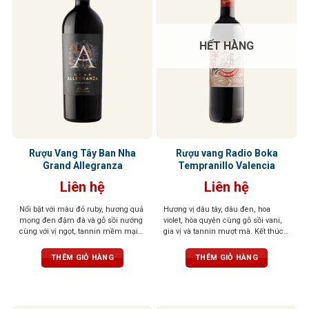
HẾT HÀNG
Rượu Vang Tây Ban Nha
Rượu vang Radio Boka
Grand Allegranza
Tempranillo Valencia
Liên hệ
Liên hệ
Nổi bật với màu đỏ ruby, hương quả
Hương vị dâu tây, dâu đen, hoa
mọng đen đậm đà và gỗ sồi nướng
violet, hòa quyện cùng gỗ sồi vani,
cùng với vị ngọt, tannin mềm mại
gia vị và tannin mượt mà. Kết thúc
và cân bằng tốt.
*Sản phẩm đi kèm
với dư vị anh đào đen và cam thảo
bộ hộp túi cao cấp
ngọt ngào
THÊM GIỎ HÀNG
THÊM GIỎ HÀNG