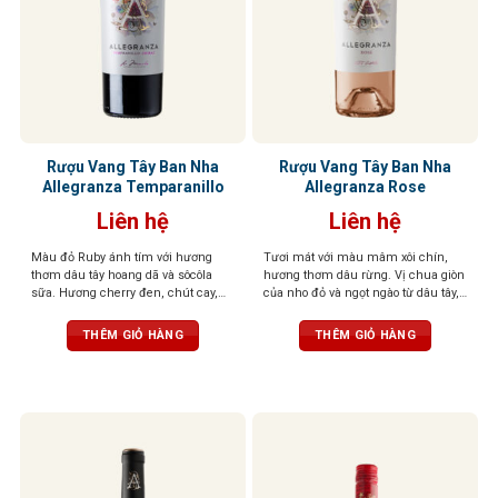
Rượu Vang Tây Ban Nha
Rượu Vang Tây Ban Nha
Allegranza Temparanillo
Allegranza Rose
Liên hệ
Liên hệ
Màu đỏ Ruby ánh tím với hương
Tươi mát với màu mâm xôi chín,
thơm dâu tây hoang dã và sôcôla
hương thơm dâu rừng. Vị chua giòn
sữa. Hương cherry đen, chút cay,
của nho đỏ và ngọt ngào từ dâu tây,
tannin mềm mại tạo dư vị dài và
anh đào, tạo cảm giác đầy sảng
khó quên
khoái
THÊM GIỎ HÀNG
THÊM GIỎ HÀNG