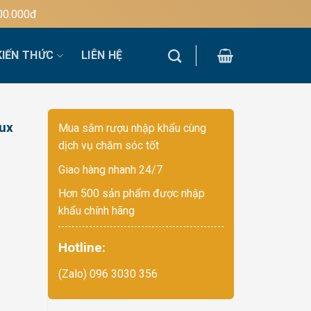
đ
KIẾN THỨC
LIÊN HỆ
aux
Mua sắm rượu nhập khẩu cùng
dịch vụ chăm sóc tốt
Giao hàng nhanh 24/7
Hơn 500 sản phẩm được nhập
khẩu chính hãng
Hotline:
(Zalo) 096 3030 356