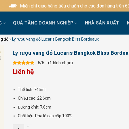
Miễn phí giao hàng tiêu chuẩn cho các đơn hàng trên 600.000
G
QUÀ TẶNG DOANH NGHIỆP
NHÀ SẢN XUẤT
ng đỏ
»
Ly rượu vang đỏ Lucaris Bangkok Bliss Bordeaux
Ly rượu vang đỏ Lucaris Bangkok Bliss Borde
5/5 - (1 bình chọn)
Liên hệ
Thể tích: 745ml
Chiều cao: 22,6cm
Đường kính: 7,8cm
Chất liệu: Pha lê cao cấp 100%
Ly rượu vang đỏ Lucaris Bangkok Bliss Bordeaux số lượng