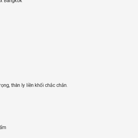
ux Bangkok
ọng, thân ly liền khối chắc chắn.
hẩm