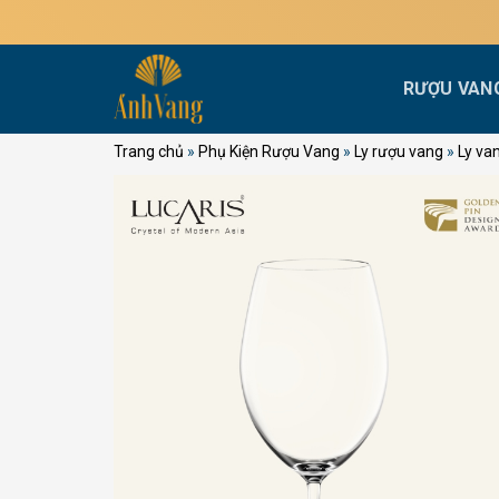
Bỏ
qua
nội
RƯỢU VAN
dung
Trang chủ
»
Phụ Kiện Rượu Vang
»
Ly rượu vang
»
Ly va