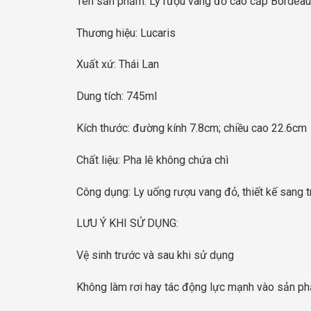
Tên sản phẩm: Ly rượu vang đỏ cao cấp Bordea
Thương hiệu: Lucaris
Xuất xứ: Thái Lan
Dung tích: 745ml
Kích thước: đường kính 7.8cm; chiều cao 22.6cm
Chất liệu: Pha lê không chứa chì
Công dụng: Ly uống rượu vang đỏ, thiết kế sang tr
LƯU Ý KHI SỬ DỤNG:
Vệ sinh trước và sau khi sử dụng
Không làm rơi hay tác động lực mạnh vào sản p