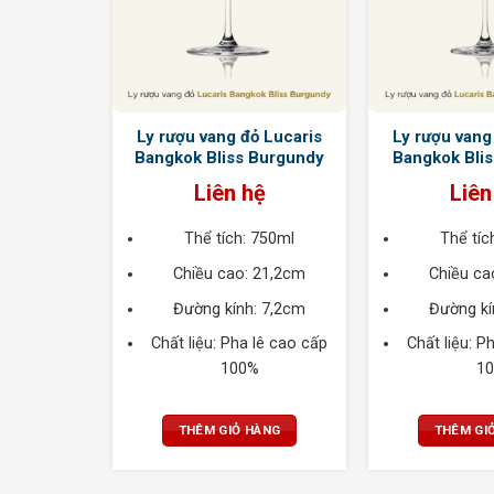
Ly rượu vang đỏ Lucaris
Ly rượu vang
Bangkok Bliss Burgundy
Bangkok Blis
Liên hệ
Liên
Thể tích: 750ml
Thể tíc
Chiều cao: 21,2cm
Chiều ca
Đường kính: 7,2cm
Đường kí
Chất liệu: Pha lê cao cấp
Chất liệu: P
100%
1
THÊM GIỎ HÀNG
THÊM GI