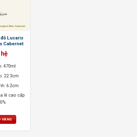
 đỏ Lucaris
s Cabernet
 hệ
h: 470ml
o: 22.3cm
nh: 6.2cm
ha lê cao cấp
00%
Ỏ HÀNG