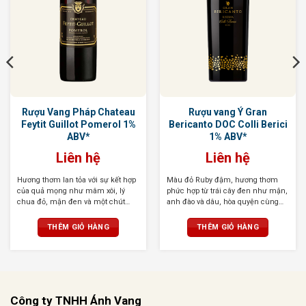
Rượu Vang Pháp Chateau
Rượu vang Ý Gran
Feytit Guillot Pomerol 1%
Bericanto DOC Colli Berici
ABV*
1% ABV*
Liên hệ
Liên hệ
Hương thơm lan tỏa với sự kết hợp
Màu đỏ Ruby đậm, hương thơm
của quả mọng như mâm xôi, lý
phức hợp từ trái cây đen như mận,
chua đỏ, mận đen và một chút
anh đào và dâu, hòa quyện cùng
hương gỗ sồi, vani cùng gia vị cay
vani, socola và gia vị. Vị đậm đà,
nhẹ. Mượt mà, tròn trịa với tannin
thanh lịch, tannin mềm mại, hậu
THÊM GIỎ HÀNG
THÊM GIỎ HÀNG
mềm mại, hậu vị kéo dài tinh tế
vị ấn tượng
Công ty TNHH Ánh Vang