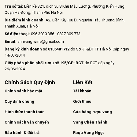
Trụ sở tại:
Liền kề 321, dịch vụ 8 Khu Mậu Lương, Phường Kiến Hưng,
Quận Hà Đông, Thành Phố Hà Nội
Địa điểm kinh doanh:
A2, Liền Kề/108 Đ. Nguyễn Trãi, Thượng Đình,
Thanh Xuân, Hà Nội
Số điện thoại:
096 3030 356 - 0827 309 773
Email:
anhvang.wine@gmail.com
Đăng ký kinh doanh
số
0106481712
do Sở KT&ĐT TP Hà Nội Cấp ngày
14/03/2014
Giấy phép phân phối rượu
số
195/GP-BCT
do BCT cấp ngày
26/06/2024
Chính Sách Quy Định
Liên Kết
Chính sách bảo mật
Tài khoản
Quy định chung
Giới thiệu
Hình thức thanh toán
Cửa hàng rượu vang
Chính sách vận chuyển
Vang Chén Thánh
Bảo hành & đổi trả
Rượu Vang Ngọt