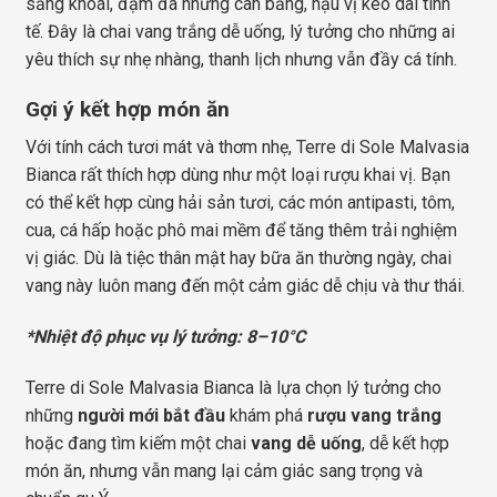
sảng khoái, đậm đà nhưng cân bằng, hậu vị kéo dài tinh
tế. Đây là chai vang trắng dễ uống, lý tưởng cho những ai
yêu thích sự nhẹ nhàng, thanh lịch nhưng vẫn đầy cá tính.
Gợi ý kết hợp món ăn
Với tính cách tươi mát và thơm nhẹ, Terre di Sole Malvasia
Bianca rất thích hợp dùng như một loại rượu khai vị. Bạn
có thể kết hợp cùng hải sản tươi, các món antipasti, tôm,
cua, cá hấp hoặc phô mai mềm để tăng thêm trải nghiệm
vị giác. Dù là tiệc thân mật hay bữa ăn thường ngày, chai
vang này luôn mang đến một cảm giác dễ chịu và thư thái.
*Nhiệt độ phục vụ lý tưởng: 8–10°C
Terre di Sole Malvasia Bianca là lựa chọn lý tưởng cho
những
người mới bắt đầu
khám phá
rượu vang trắng
hoặc đang tìm kiếm một chai
vang dễ uống
, dễ kết hợp
món ăn, nhưng vẫn mang lại cảm giác sang trọng và