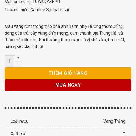
Mã sản phẩm:
1UWKDYZHPR
Thương hiệu:
Cantine Sanpacrazio
Màu vàng rơm trong trẻo pha ánh xanh nhẹ. Hương thơm sống
động của trái cây vàng chín mọng, cam chanh Địa Trung Hải và
thảo mộc dịu nhẹ. Khi thưởng thức, rượu có vị khô vừa, tươi mát,
hậu vị kéo dài tinh tế
Rượu Vang Ý Terre Disole Malvasia Bianca số lượng
THÊM GIỎ HÀNG
MUA NGAY
Loại rượu:
Vang Trắng
Xuất xứ:
Ý