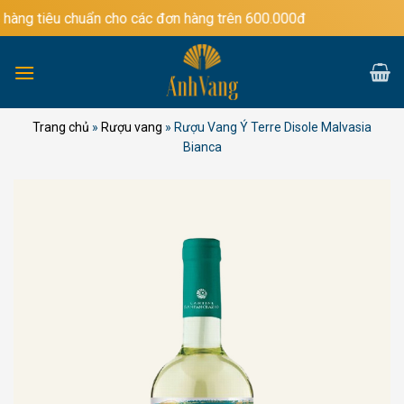
Bỏ
àng tiêu chuẩn cho các đơn hàng trên 600.000đ
qua
nội
dung
Trang chủ
»
Rượu vang
»
Rượu Vang Ý Terre Disole Malvasia
Bianca