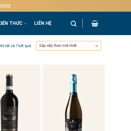
đ
KIẾN THỨC
LIÊN HỆ
Đã
thị tất cả 7 kết quả
sắp
xếp
theo
mới
nhất