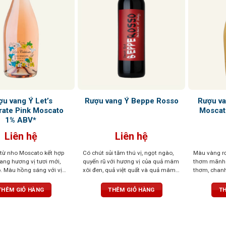
ợu vang Ý Let’s
Rượu v
Rượu vang Ý Beppe Rosso
rate Pink Moscato
Moscat
1% ABV*
Liên hệ
Liên hệ
từ nho Moscato kết hợp
Có chút sủi tăm thú vị, ngọt ngào,
Màu vàng r
ang hương vị tươi mới,
quyến rũ với hương vị của quả mâm
thơm mãnh li
. Màu hồng sáng với vị
xôi đen, quả việt quất và quả mâm
thơm, chanh
iên từ nho, hòa quyện với
xôi đỏ
thơm, ngọt 
m xôi, lựu ngọt và bọt khí
đến trải ngh
THÊM GIỎ HÀNG
THÊM GIỎ HÀNG
TH