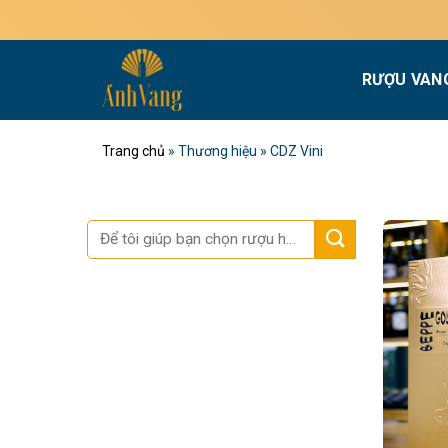
Bỏ
qua
nội
RƯỢU VAN
dung
Trang chủ
»
Thương hiệu
»
CDZ Vini
Tìm
kiếm: