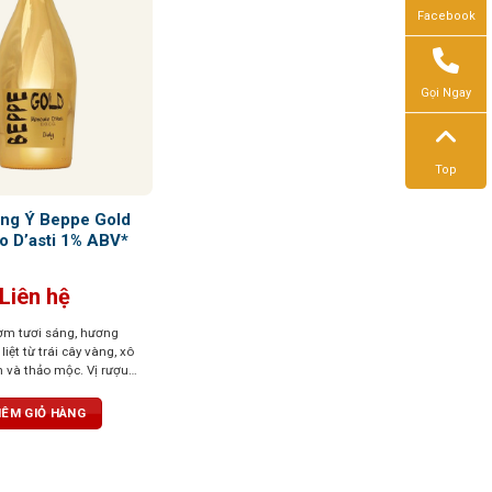
Facebook
Gọi Ngay
Top
ang Ý Beppe Gold
o D’asti 1% ABV*
Liên hệ
ơm tươi sáng, hương
ệt từ trái cây vàng, xô
 và thảo mộc. Vị rượu
dịu và dễ uống, mang
iệm thú vị
ÊM GIỎ HÀNG