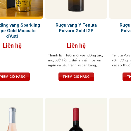
tặng vang Sparkling
Rượu vang Ý Tenuta
Rượu
ppe Gold Moscato
Polvaro Gold IGP
Polv
d’Asti
Liên hệ
Liên hệ
Thanh lịch, tươi mới với hương táo,
Tenuta Polv
mơ, bưởi hồng, điểm nhấn hoa kim
với hương m
ngân và tiêu trắng, vị cân bằng,
cacao, thuốc
mềm mại, hậu vị sảng khoái, dễ
tròn đầy, hậ
chịu.
khó quên
THÊM GIỎ HÀNG
THÊM GIỎ HÀNG
TH