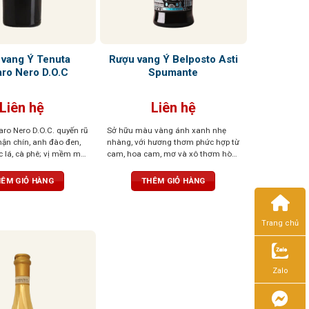
 vang Ý Tenuta
Rượu vang Ý Belposto Asti
aro Nero D.O.C
Spumante
Liên hệ
Liên hệ
aro Nero D.O.C. quyến rũ
Sở hữu màu vàng ánh xanh nhẹ
ận chín, anh đào đen,
nhàng, với hương thơm phức hợp từ
 lá, cà phê; vị mềm mại,
cam, hoa cam, mơ và xô thơm hòa
u vị đậm đà, ấn tượng
quyện cùng vị chua ngọt cân đối,
sủi tăm mịn màng, cân bằng hoàn
ÊM GIỎ HÀNG
THÊM GIỎ HÀNG
hảo giữa vị ngọt dịu và độ tươi mát,
mang lại cảm giác dễ chịu, tinh tế
Trang chủ
Zalo