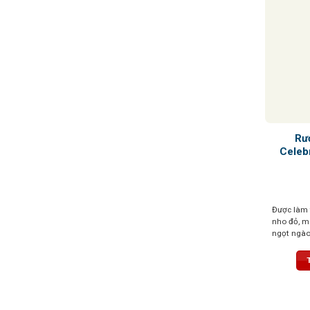
Rư
Celeb
Được làm 
nho đỏ, m
ngọt ngào
ngọt tự nh
cherry, mâ
li ti