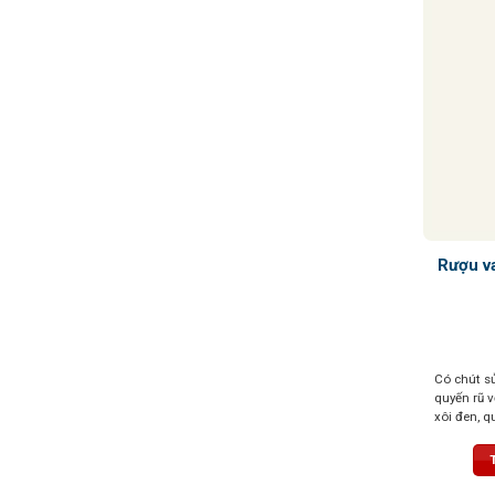
Rượu v
Có chút sủ
quyến rũ 
xôi đen, 
xôi đỏ