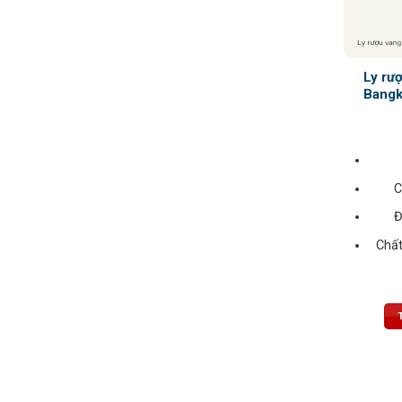
Ly rư
Bangk
C
Đ
Chất