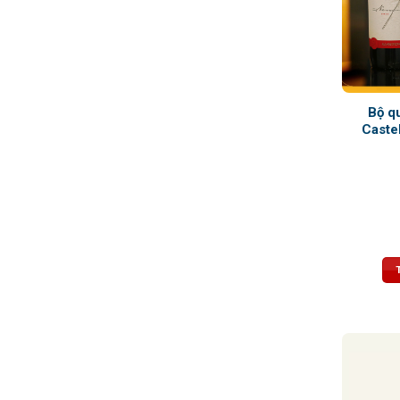
Bộ q
Caste