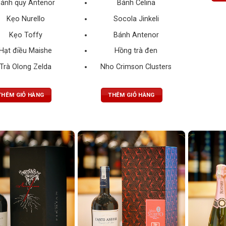
ánh quy Antenor
Bánh Celina
Kẹo Nurello
Socola Jinkeli
Kẹo Toffy
Bánh Antenor
Hạt điều Maishe
Hồng trà đen
Trà Olong Zelda
Nho Crimson Clusters
THÊM GIỎ HÀNG
THÊM GIỎ HÀNG