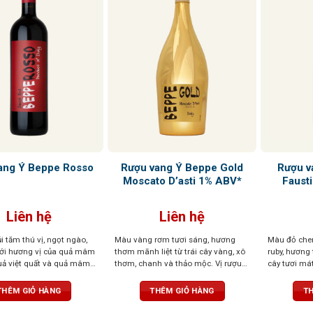
Rượu vang Ý Beppe Gold
Rượu v
ang Ý Beppe Rosso
Moscato D’asti 1% ABV*
Faust
Liên hệ
Liên hệ
i tăm thú vị, ngọt ngào,
Màu vàng rơm tươi sáng, hương
Màu đỏ cher
với hương vị của quả mâm
thơm mãnh liệt từ trái cây vàng, xô
ruby, hương
quả việt quất và quả mâm
thơm, chanh và thảo mộc. Vị rượu
cây tươi mát
thơm, ngọt dịu và dễ uống, mang
thanh lịch, 
đến trải nghiệm thú vị
ngọt ngào
THÊM GIỎ HÀNG
THÊM GIỎ HÀNG
TH