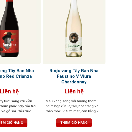
ang Tây Ban Nha
Rượu vang Tây Ban Nha
ino Red Crianza
Faustino V Viura
Chardonnay
Liên hệ
Liên hệ
ry tươi sáng với viền
Màu vàng sáng với hương thơm
 thơm phức hợp của trái
phức hợp của lê, táo, hoa trắng và
 và gỗ sồi. Cấu trúc
thảo mộc. Vị tươi mát, cân bằng và
hậu vị kéo dài với dư vị
hậu vị kéo dài mãnh liệt
ÊM GIỎ HÀNG
THÊM GIỎ HÀNG