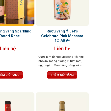
ặng vang Sparkling
Rượu vang Ý Let’s
Rotari Rose
Celebrate Pink Moscato
1% ABV*
Liên hệ
Liên hệ
Được làm từ nho Moscato kết hợp
nho đỏ, mang hương vị tươi mới,
ngọt ngào. Màu hồng sáng với vị
ngọt tự nhiên từ nho, hòa quyện với
cherry, mâm xôi, lựu ngọt và bọt khí
ÊM GIỎ HÀNG
THÊM GIỎ HÀNG
li ti