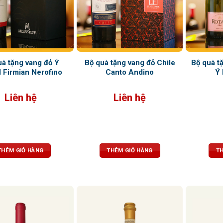
uà tặng vang đỏ Ý
Bộ quà tặng vang đỏ Chile
Bộ quà t
l Firmian Nerofino
Canto Andino
Ý 
Liên hệ
Liên hệ
THÊM GIỎ HÀNG
THÊM GIỎ HÀNG
TH