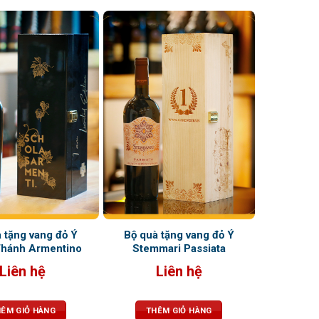
 tặng vang đỏ Ý
Bộ quà tặng vang đỏ Ý
hánh Armentino
Stemmari Passiata
Liên hệ
Liên hệ
ÊM GIỎ HÀNG
THÊM GIỎ HÀNG