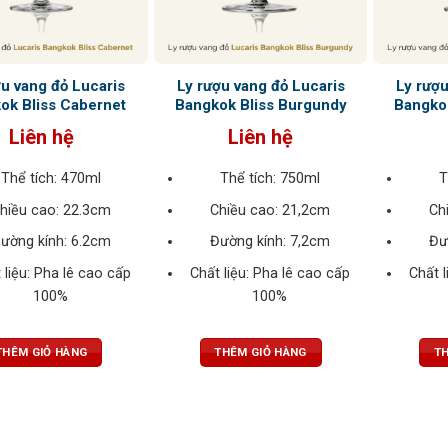
ợu vang đỏ Lucaris
Ly rượu vang đỏ Lucaris
Ly rượu
ok Bliss Cabernet
Bangkok Bliss Burgundy
Bangko
Liên hệ
Liên hệ
Thể tích: 470ml
Thể tích: 750ml
T
hiều cao: 22.3cm
Chiều cao: 21,2cm
Ch
ường kính: 6.2cm
Đường kính: 7,2cm
Đư
 liệu: Pha lê cao cấp
Chất liệu: Pha lê cao cấp
Chất l
100%
100%
THÊM GIỎ HÀNG
THÊM GIỎ HÀNG
TH