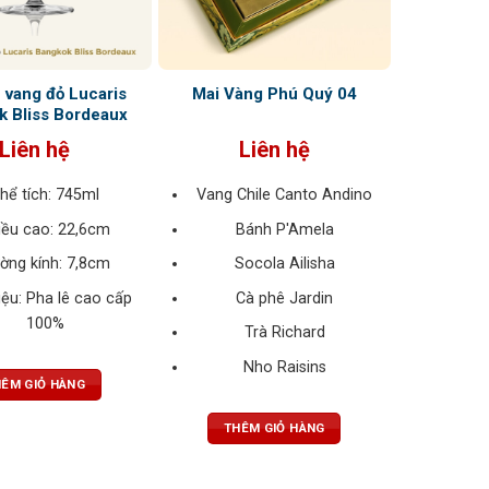
 vang đỏ Lucaris
Mai Vàng Phú Quý 04
k Bliss Bordeaux
Liên hệ
Liên hệ
hể tích: 745ml
Vang Chile Canto Andino
iều cao: 22,6cm
Bánh P'Amela
ờng kính: 7,8cm
Socola Ailisha
iệu: Pha lê cao cấp
Cà phê Jardin
100%
Trà Richard
Nho Raisins
ÊM GIỎ HÀNG
THÊM GIỎ HÀNG