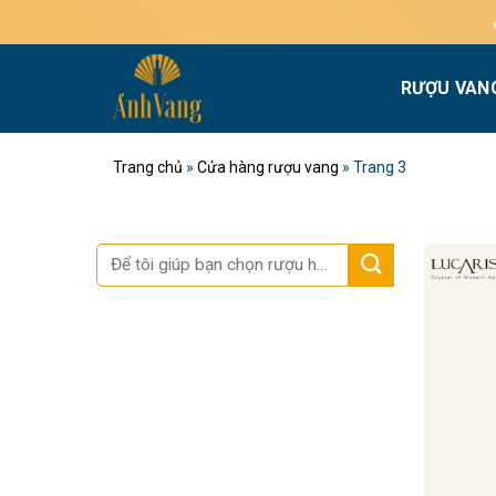
Bỏ
Miễn phí
qua
nội
RƯỢU VAN
dung
Trang chủ
»
Cửa hàng rượu vang
»
Trang 3
Tìm
kiếm: