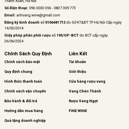
Thanh Xuân, Hà Nội
Số điện thoại:
096 3030 356 - 0827 309 773
Email:
anhvang.wine@gmail.com
Đăng ký kinh doanh
số
0106481712
do Sở KT&ĐT TP Hà Nội Cấp ngày
14/03/2014
Giấy phép phân phối rượu
số
195/GP-BCT
do BCT cấp ngày
26/06/2024
Chính Sách Quy Định
Liên Kết
Chính sách bảo mật
Tài khoản
Quy định chung
Giới thiệu
Hình thức thanh toán
Cửa hàng rượu vang
Chính sách vận chuyển
Vang Chén Thánh
Bảo hành & đổi trả
Rượu Vang Ngọt
Hướng dẫn mua hàng
FINE WINE
Quà tặng doanh nghiệp