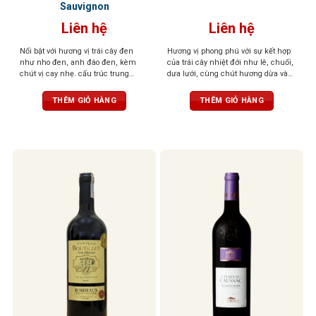
Sauvignon
Liên hệ
Liên hệ
Nổi bật với hương vị trái cây đen
Hương vị phong phú với sự kết hợp
như nho đen, anh đào đen, kèm
của trái cây nhiệt đới như lê, chuối,
chút vị cay nhẹ. cấu trúc trung
dưa lưới, cùng chút hương dừa và
bình, vị tannin không quá mạnh
hạt dẻ. Hương hoa trắng như hoa
đào hoặc hoa cam tạo nên cảm giác
THÊM GIỎ HÀNG
THÊM GIỎ HÀNG
tươi mới và hấp dẫn