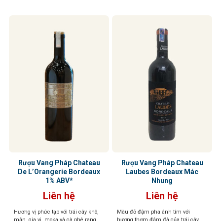
của rượu. Khi thưởng thức, rượu
cho cảm giác đầy đặn, với tannin
mịn màng và một hậu vị dài, thanh
lịch, và tinh tế
Rượu Vang Pháp Chateau
Rượu Vang Pháp Chateau
De L’Orangerie Bordeaux
Laubes Bordeaux Mác
1% ABV*
Nhung
Liên hệ
Liên hệ
Hương vị phức tạp với trái cây khô,
Màu đỏ đậm pha ánh tím với
mận, gia vị, moka và cà phê rang.
hương thơm đậm đà của trái cây