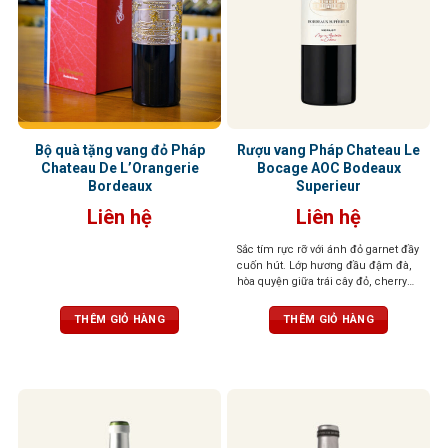
Bộ quà tặng vang đỏ Pháp
Rượu vang Pháp Chateau Le
Chateau De L’Orangerie
Bocage AOC Bodeaux
Bordeaux
Superieur
Liên hệ
Liên hệ
Sắc tím rực rỡ với ánh đỏ garnet đầy
cuốn hút. L
ớp hương đầu đậm đà,
hòa quyện giữa trái cây đỏ, cherry
chín mọng và chút vani phức hợp,
kèm theo nốt cay nhẹ đầy tinh tế.
Vị
THÊM GIỎ HÀNG
THÊM GIỎ HÀNG
rượu cân bằng, mềm mại với hậu vị
kéo dài, lưu lại cảm giác của mứt
trái cây đỏ và mocha, mang đến trải
nghiệm thưởng thức tuyệt vời.