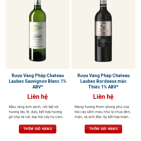
Rượu Vang Pháp Chateau
Rượu Vang Pháp Chateau
Laubes Sauvignon Blanc 1%
Laubes Bordeaux mác
ABV*
Thiếc 1% ABV*
Liên hệ
Liên hệ
Màu vàng ánh xanh, nổi bật với
Mang hương thơm phong phú của
hương táo, lê, dứa, kết hợp hương
trái cây sẫm màu như lý chua đen,
gỗ nhẹ và các loại trái cây họ cam
mận, và anh đào. Sự kết hợp hoàn
quýt. Hậu vị cân bằng, kết thúc dễ
hảo với hương gỗ sồi và chút gia vị
chịu
cay nồng tạo nên một tầng hương
THÊM GIỎ HÀNG
THÊM GIỎ HÀNG
phức hợp. Những nốt hương đất
nhẹ càng làm nổi bật sự đa dạng