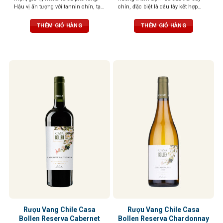
Hậu vị ấn tượng với tannin chín, tạo
chín, đặc biệt là dâu tây kết hợp
cảm giác phong phú và béo ngậy
cùng vị cay nồng tinh tế của gỗ sồi
Pháp. Tannin cân bằng, tinh tế, tròn
THÊM GIỎ HÀNG
THÊM GIỎ HÀNG
trịa, hậu vị kéo dài, đậm đà
Rượu Vang Chile Casa
Rượu Vang Chile Casa
Bollen Reserva Cabernet
Bollen Reserva Chardonnay