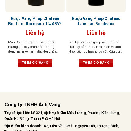
Rượu Vang Pháp Chateau
Rượu Vang Pháp Chateau
Boutillot Bordeaux 1% ABV*
Laussac Bordeaux
Liên hệ
Liên hệ
Màu đỏ Ruby đậm quyến rũ với
Nổi bật với hương vị phức hợp của
hương trái cây chín đỏ như mận
trái cây sẫm màu như mận và anh
đen, mâm xôi, anh đào đen, hòa
đào, kết hợp hương gỗ sồi. Cấu trúc
quyện cùng hương gỗ sồi, vani,
tốt, tannin mềm mại, hậu vị thanh
socola và một chút đất. Vị chát
lịch kéo dài
THÊM GIỎ HÀNG
THÊM GIỎ HÀNG
mạnh mẽ, tannin tròn trịa, hậu vị
kéo dài
Công ty TNHH Ánh Vang
Trụ sở tại:
Liền kề 321, dịch vụ 8 Khu Mậu Lương, Phường Kiến Hưng,
Quận Hà Đông, Thành Phố Hà Nội
Địa điểm kinh doanh:
A2, Liền Kề/108 Đ. Nguyễn Trãi, Thượng Đình,