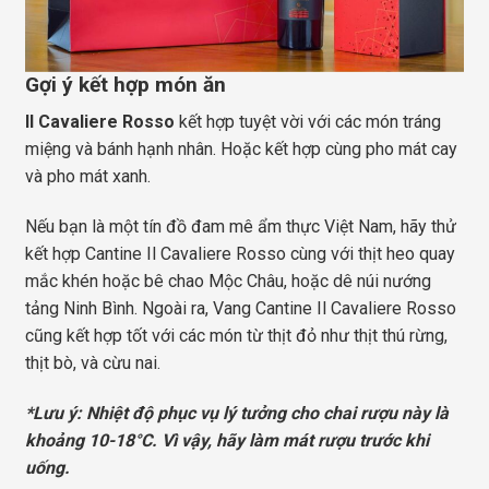
Gợi ý kết hợp món ăn
Il Cavaliere Rosso
kết hợp tuyệt vời với các món tráng
miệng và bánh hạnh nhân. Hoặc kết hợp cùng pho mát cay
và pho mát xanh.
Nếu bạn là một tín đồ đam mê ẩm thực Việt Nam, hãy thử
kết hợp Cantine Il Cavaliere Rosso cùng với thịt heo quay
mắc khén hoặc bê chao Mộc Châu, hoặc dê núi nướng
tảng Ninh Bình. Ngoài ra, Vang Cantine Il Cavaliere Rosso
cũng kết hợp tốt với các món từ thịt đỏ như thịt thú rừng,
thịt bò, và cừu nai.
*Lưu ý: Nhiệt độ phục vụ lý tưởng cho chai rượu này là
khoảng 10-18°C. Vì vậy, hãy làm mát rượu trước khi
uống.