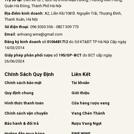
Quận Hà Đông, Thành Phố Hà Nội
Địa điểm kinh doanh:
A2, Liền Kề/108 Đ. Nguyễn Trãi, Thượng Đình,
Thanh Xuân, Hà Nội
Số điện thoại:
096 3030 356 - 0827 309 773
Email:
anhvang.wine@gmail.com
Đăng ký kinh doanh
số
0106481712
do Sở KT&ĐT TP Hà Nội Cấp ngày
14/03/2014
Giấy phép phân phối rượu
số
195/GP-BCT
do BCT cấp ngày
26/06/2024
Chính Sách Quy Định
Liên Kết
Chính sách bảo mật
Tài khoản
Quy định chung
Giới thiệu
Hình thức thanh toán
Cửa hàng rượu vang
Chính sách vận chuyển
Vang Chén Thánh
Bảo hành & đổi trả
Rượu Vang Ngọt
Hướng dẫn mua hàng
FINE WINE