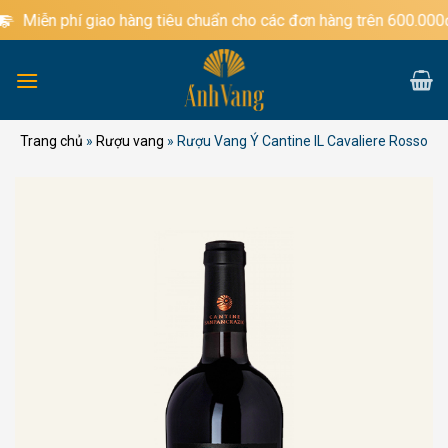
Bỏ
n phí giao hàng tiêu chuẩn cho các đơn hàng trên 600.000đ
qua
nội
dung
Trang chủ
»
Rượu vang
»
Rượu Vang Ý Cantine IL Cavaliere Rosso