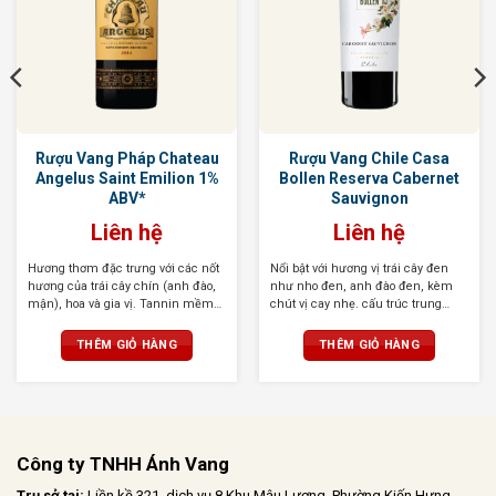
Rượu Vang Pháp Chateau
Rượu Vang Chile Casa
Angelus Saint Emilion 1%
Bollen Reserva Cabernet
ABV*
Sauvignon
Liên hệ
Liên hệ
Hương thơm đặc trưng với các nốt
Nổi bật với hương vị trái cây đen
hương của trái cây chín (anh đào,
như nho đen, anh đào đen, kèm
mận), hoa và gia vị. Tannin mềm
chút vị cay nhẹ. cấu trúc trung
mại, Vị rượu phong phú, mạnh mẽ
bình, vị tannin không quá mạnh
với sự cân bằng giữa độ chua và
THÊM GIỎ HÀNG
THÊM GIỎ HÀNG
độ ngọt, để lại hậu vị dài lâu.
Công ty TNHH Ánh Vang
Trụ sở tại:
Liền kề 321, dịch vụ 8 Khu Mậu Lương, Phường Kiến Hưng,