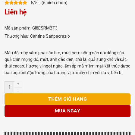
5/5 - (6 bình chọn)
Liên hệ
Mã sản phẩm:
GI8ESRMBT3
Thương hiệu:
Cantine Sanpacrazio
Màu đỏ ruby sẫm pha sắc tím, mùi thơm nồng nàn dai dẳng của
quả chín mọng đỏ, mứt, anh đào đen, chà là, quả sung khô và sắc
thái cacao. Hương vị ngọt ngào, ấm áp mà mềm mại. kết thúc được
bao bọc bởi đặc trưng của hương vị trái cây chín với dư vị bền bỉ
Rượu Vang Ý Cantine IL Cavaliere Rosso số lượng
THÊM GIỎ HÀNG
MUA NGAY