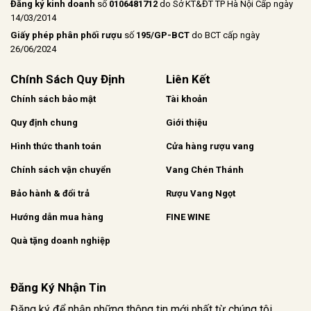
Đăng ký kinh doanh
số
0106481712
do Sở KT&ĐT TP Hà Nội Cấp ngày
14/03/2014
Giấy phép phân phối rượu
số
195/GP-BCT
do BCT cấp ngày
26/06/2024
Chính Sách Quy Định
Liên Kết
Chính sách bảo mật
Tài khoản
Quy định chung
Giới thiệu
Hình thức thanh toán
Cửa hàng rượu vang
Chính sách vận chuyển
Vang Chén Thánh
Bảo hành & đổi trả
Rượu Vang Ngọt
Hướng dẫn mua hàng
FINE WINE
Quà tặng doanh nghiệp
Đăng Ký Nhận Tin
Đăng ký để nhận những thông tin mới nhất từ chúng tôi