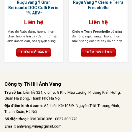
Rượu vang Ý Gran
Rượu Vang Ý Cielo e Terra
Bericanto DOC Colli Berici
Freschello
1% ABV*
Liên hệ
Liên hệ
Màu đỏ Ruby đậm, hương thơm
Cielo e Terra Freschello
có màu
phức hợp từ trái cây đen như mận,
đỏ hồng ngọc sáng. Hương thơm
anh đào và dâu, hòa quyện cùng
nhẹ nhàng của trái cây đỏ chín và
vani, socola và gia vị. Vị đậm đà,
hoa. Hương vị tươi mới, dễ chịu,
thanh lịch, tannin mềm mại, hậu
ngọt ngào khi thưởng thức.
THÊM GIỎ HÀNG
THÊM GIỎ HÀNG
vị ấn tượng
Công ty TNHH Ánh Vang
Trụ sở tại:
Liền kề 321, dịch vụ 8 Khu Mậu Lương, Phường Kiến Hưng,
Quận Hà Đông, Thành Phố Hà Nội
Địa điểm kinh doanh:
A2, Liền Kề/108 Đ. Nguyễn Trãi, Thượng Đình,
Thanh Xuân, Hà Nội
Số điện thoại:
096 3030 356 - 0827 309 773
Email:
anhvang.wine@gmail.com