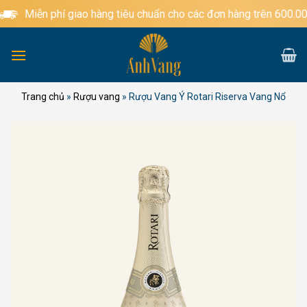
Bỏ
Miễn phí giao hàng tiêu chuẩn cho các đơn hàng trên 600.000đ
qua
nội
dung
Trang chủ
»
Rượu vang
»
Rượu Vang Ý Rotari Riserva Vang Nổ