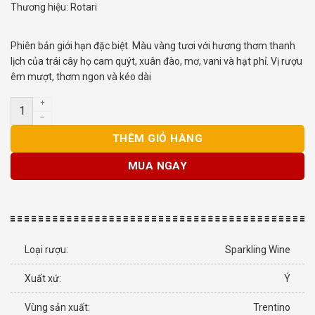
Thương hiệu:
Rotari
Phiên bản giới hạn đặc biệt. Màu vàng tươi với hương thơm thanh
lịch của trái cây họ cam quýt, xuân đào, mơ, vani và hạt phỉ. Vị rượu
êm mượt, thơm ngon và kéo dài
Rượu Vang Ý Rotari Riserva Vang Nổ số lượng
THÊM GIỎ HÀNG
MUA NGAY
Loại rượu:
Sparkling Wine
Xuất xứ:
Ý
Vùng sản xuất:
Trentino