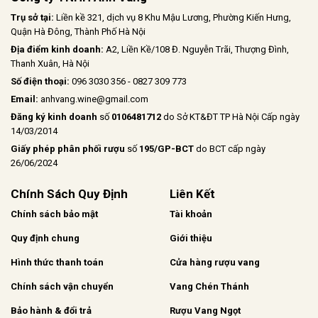
Trụ sở tại:
Liền kề 321, dịch vụ 8 Khu Mậu Lương, Phường Kiến Hưng,
Quận Hà Đông, Thành Phố Hà Nội
Địa điểm kinh doanh:
A2, Liền Kề/108 Đ. Nguyễn Trãi, Thượng Đình,
Thanh Xuân, Hà Nội
Số điện thoại:
096 3030 356 - 0827 309 773
Email:
anhvang.wine@gmail.com
Đăng ký kinh doanh
số
0106481712
do Sở KT&ĐT TP Hà Nội Cấp ngày
14/03/2014
Giấy phép phân phối rượu
số
195/GP-BCT
do BCT cấp ngày
26/06/2024
Chính Sách Quy Định
Liên Kết
Chính sách bảo mật
Tài khoản
Quy định chung
Giới thiệu
Hình thức thanh toán
Cửa hàng rượu vang
Chính sách vận chuyển
Vang Chén Thánh
Bảo hành & đổi trả
Rượu Vang Ngọt