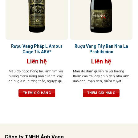
Rượu Vang Pháp L Amour
Rượu Vang Tây Ban Nha La
Cage 1% ABV*
Prohibicion
Liên hệ
Liên hệ
Màu đỏ ngọc hồng lựu ánh tím với
Màu đỏ đậm quyến rũ với hương
hương thơm nồng nàn của trái cây
thơm của trái cây chín đen như anh
chín, gia vị, hương thảo, nguyệt quế,
đào đen, mận đen, điểm xuyết
cam thảo, ca cao và vani. Vị rượu
violet, hương gỗ sồi tinh tế cùng gia
tinh tế, tròn trịa, bền bỉ và tannin
vị cay nhẹ. Vị rượu cân bằng, tươi
THÊM GIỎ HÀNG
THÊM GIỎ HÀNG
mượt mà.
mới, sống động, giàu tannin nhưng
hài hòa, hậu vị dài, đậm nét và lôi
cuốn.
Công ty TNHH Ánh Vang