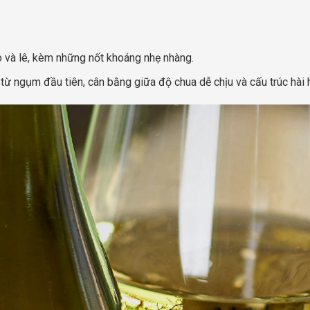
 và lê, kèm những nốt khoáng nhẹ nhàng.
y từ ngụm đầu tiên, cân bằng giữa độ chua dễ chịu và cấu trúc hài h