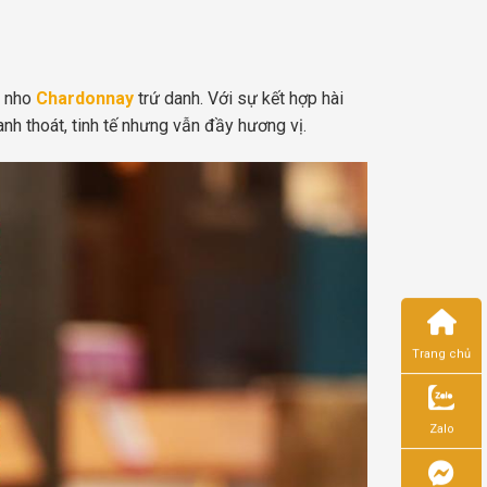
g nho
Chardonnay
trứ danh. Với sự kết hợp hài
anh thoát, tinh tế nhưng vẫn đầy hương vị.
Trang chủ
Zalo