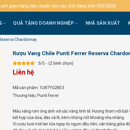
ẩn cho các đơn hàng trên 600.000đ
G
QUÀ TẶNG DOANH NGHIỆP
NHÀ SẢN XUẤT
 Reserva Chardonnay
Rượu Vang Chile Punti Ferrer Reserva Chardo
5/5 - (2 bình chọn)
Liên hệ
Mã sản phẩm:
1LW7YG2BE3
Thương hiệu:
Punti Ferrer
Màu vàng rơm óng ánh với sắc vàng tinh tế. Hương thơm nổi bật 
kết hợp của dứa, đào và lê, kèm những nốt khoáng nhẹ nhàng.
Vị rượu tươi mới lan tỏa ngay từ ngụm đầu tiên, cân bằng giữa đ