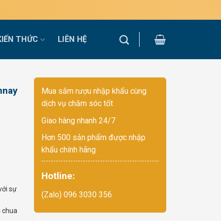
KIẾN THỨC
LIÊN HỆ
nnay
Mua sắm rượu nhập khẩu cùng
dịch vụ chăm sóc tốt
Giao hàng nhanh 24/7
Hơn 500 sản phẩm được nhập
khẩu chính hãng
Hotline:
với sự
(Zalo) 096 3030 356
ộ chua