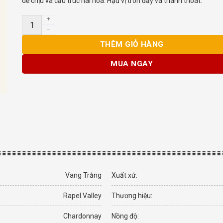
dễ chịu và cấu trúc hài hòa. Hậu vị tròn đầy và thanh thoát.
Rượu Vang Chile Punti Ferrer Reserva Chardonnay số lượ
THÊM GIỎ HÀNG
MUA NGAY
Vang Trắng
Xuất xứ:
Rapel Valley
Thương hiệu:
Chardonnay
Nồng độ: