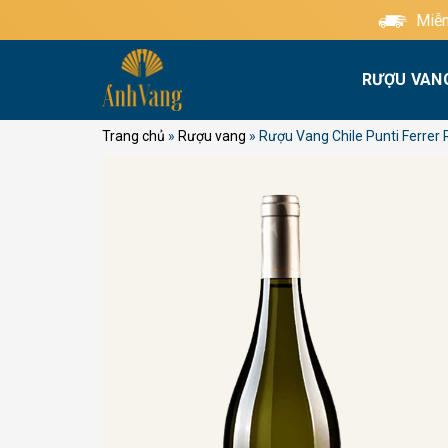
Bỏ
Miễn phí giao hàng tiêu chu
qua
nội
RƯỢU VAN
dung
Trang chủ
»
Rượu vang
»
Rượu Vang Chile Punti Ferrer