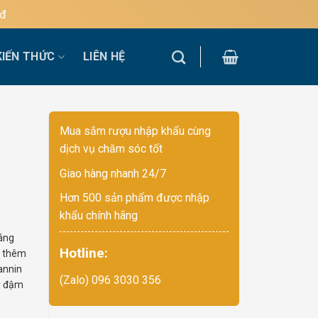
KIẾN THỨC
LIÊN HỆ
Mua sắm rượu nhập khẩu cùng
dịch vụ chăm sóc tốt
Giao hàng nhanh 24/7
Hơn 500 sản phẩm được nhập
khẩu chính hãng
áng
Hotline:
m thêm
annin
(Zalo) 096 3030 356
ây đậm