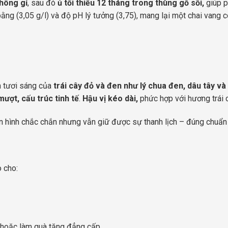
hông gỉ
, sau đó
ủ tối thiểu 12 tháng trong thùng gỗ sồi,
giúp p
ng (3,05 g/l) và độ pH lý tưởng (3,75), mang lại một chai vang có
 tươi sáng của
trái cây đỏ và đen như lý chua đen, dâu tây và
mượt, cấu trúc tinh tế
.
Hậu vị kéo dài,
phức hợp với hương trái 
n hình chắc chắn nhưng vẫn giữ được sự thanh lịch – đúng chuẩn
 cho:
g hoặc làm quà tặng đẳng cấp