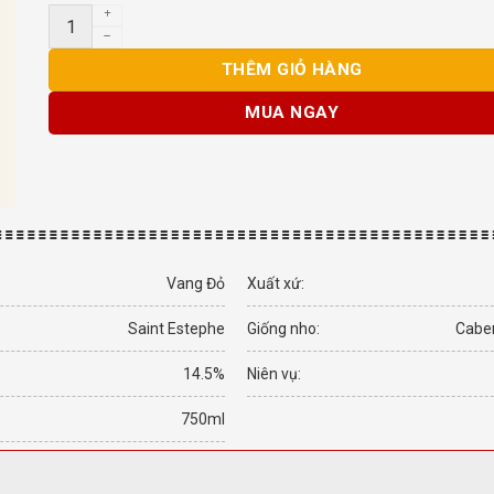
Rượu vang Pháp Chateau Lafon-Rochet Saint Estephe số 
THÊM GIỎ HÀNG
MUA NGAY
Vang Đỏ
Xuất xứ:
Saint Estephe
Giống nho:
Caber
14.5%
Niên vụ:
750ml