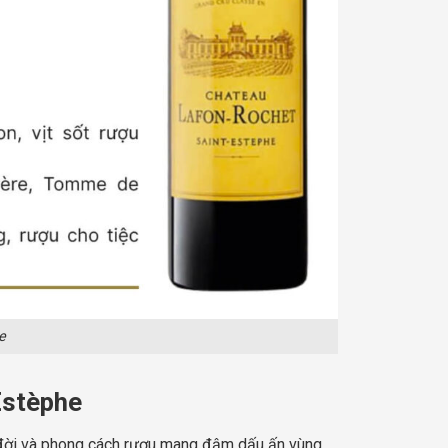
e
Estèphe
âu đời và phong cách rượu mang đậm dấu ấn vùng