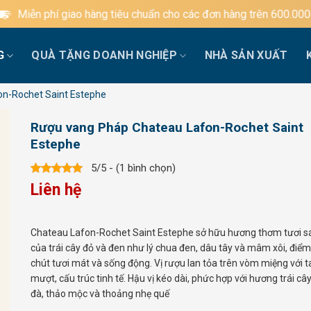
giao hàng tiêu chuẩn cho các đơn hàng trên 600.000đ
G
QUÀ TẶNG DOANH NGHIỆP
NHÀ SẢN XUẤT
n-Rochet Saint Estephe
Rượu vang Pháp Chateau Lafon-Rochet Saint
Estephe
5/5 - (1 bình chọn)
Liên hệ
Chateau Lafon-Rochet Saint Estephe sở hữu hương thơm tươi s
của trái cây đỏ và đen như lý chua đen, dâu tây và mâm xôi, điể
chút tươi mát và sống động. Vị rượu lan tỏa trên vòm miệng với t
mượt, cấu trúc tinh tế. Hậu vị kéo dài, phức hợp với hương trái c
đà, thảo mộc và thoảng nhẹ quế