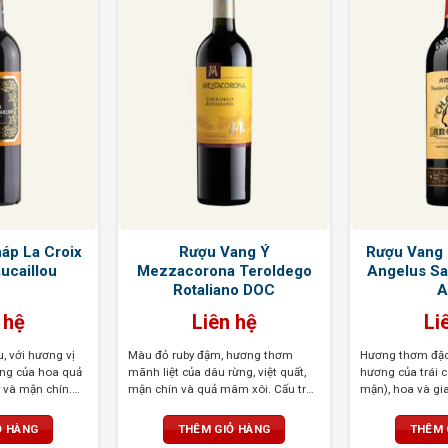
áp La Croix
Rượu Vang Ý
Rượu Vang 
ucaillou
Mezzacorona Teroldego
Angelus Sa
Rotaliano DOC
A
 hệ
Liên hệ
Li
 với hương vị
Màu đỏ ruby đậm, hương thơm
Hương thơm đặc 
ợng của hoa quả
mãnh liệt của dâu rừng, việt quất,
hương của trái c
y và mận chín.
mận chín và quả mâm xôi. Cấu trúc
mận), hoa và gi
 thúc nồng nàn,
chặt chẽ, tannin mềm, kết thúc tròn
mại, Vị rượu ph
ua ấn tượng
trịa và hậu vị ấn tượng trong vòm
với sự cân bằng
Ỏ HÀNG
THÊM GIỎ HÀNG
THÊM 
miệng
ngọt, để lại hậu v