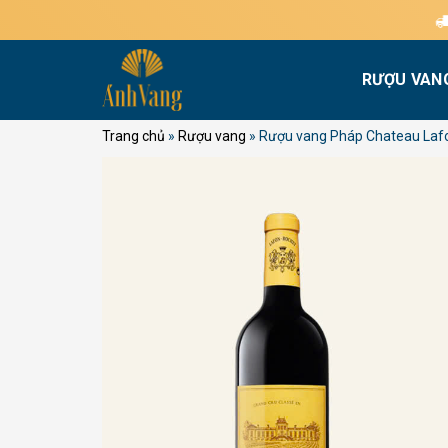
Bỏ
Miễn phí 
qua
nội
RƯỢU VAN
dung
Trang chủ
»
Rượu vang
»
Rượu vang Pháp Chateau Lafo