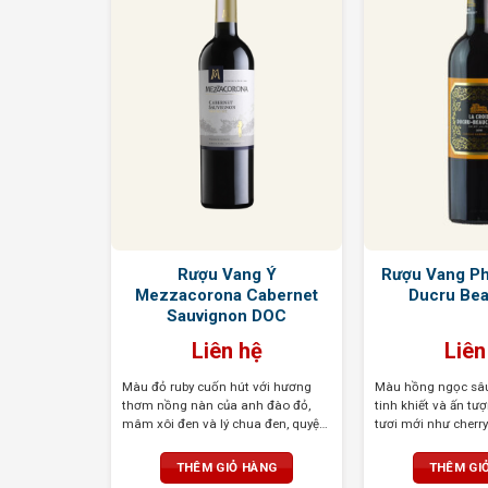
 Gran
Rượu Vang Ý
Rượu Vang Ph
lli Berici
Mezzacorona Cabernet
Ducru Bea
*
Sauvignon DOC
ệ
Liên hệ
Liên
ơng thơm
Màu đỏ ruby cuốn hút với hương
Màu hồng ngọc sâu,
đen như mận,
thơm nồng nàn của anh đào đỏ,
tinh khiết và ấn tư
quyện cùng
mâm xôi đen và lý chua đen, quyện
tươi mới như cherr
 Vị đậm đà,
cùng hương vani ngọt ngào, cà phê,
Tannin dẻo dai, kết
 mại, hậu vị
thuốc lá và tiêu đen. Cấu trúc tốt,
dai dẳng với độ ch
HÀNG
THÊM GIỎ HÀNG
THÊM GI
tannin mềm mại và axit cân bằng,