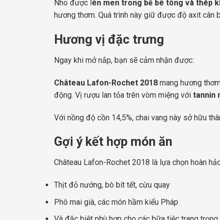
Nho được l
ên men trong bể bê tông và thép k
hương thơm. Quá trình này giữ được độ axit cân bằ
Hương vị đặc trưng
Ngay khi mở nắp, bạn sẽ cảm nhận được:
Château Lafon-Rochet 2018
mang hương thơm
động. Vị rượu lan tỏa trên vòm miệng với
tannin 
Với nồng độ cồn 14,5%, chai vang này sở hữu thâ
Gợi ý kết hợp món ăn
Château Lafon-Rochet 2018 là lựa chọn hoàn hảo
Thịt đỏ nướng, bò bít tết, cừu quay
Phô mai già, các món hầm kiểu Pháp
Và đặc biệt phù hợp cho các bữa tiệc trang trọn