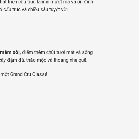
hát triển cấu trúc tannin mượt mà và ổn định
 cấu trúc và chiều sâu tuyệt vời.
 mâm xôi,
điểm thêm chút tươi mát và sống
cây đậm đà, thảo mộc và thoảng nhẹ quế.
 một Grand Cru Classé.