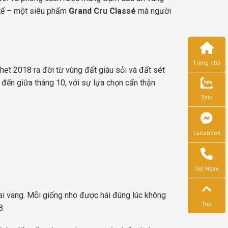
 tế – một siêu phẩm
Grand Cru Classé
mà người
Trang chủ
het 2018 ra đời từ vùng đất giàu sỏi và đất sét
9 đến giữa tháng 10, với sự lựa chọn cẩn thận
Zalo
Facebook
Gọi Ngay
hai vang. Mỗi giống nho được hái đúng lúc không
Top
8.