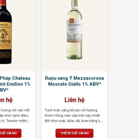
Pháp Chateau
Rượu vang Ý Mezzacorona
int Emilion 1%
Moscato Giallo 1% ABV*
BV*
ên hệ
Liên hệ
trưng với các nốt
Tươi mát, sảng khoái với hương
ây chín (anh đào,
thơm nồng nàn của trái cây nhiệt
a vị. Tannin mềm
đới như xoài, dứa, vải, hoa trắng và
ong phú, mạnh mẽ
mật ong. Vị ngọt dịu nhẹ, hậu vị kéo
 giữa độ chua và độ
dài với dư vị trái cây ngọt ngào
GIỎ HÀNG
THÊM GIỎ HÀNG
ị dài lâu.