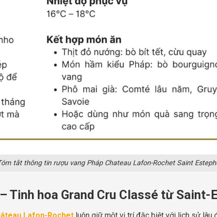
Tóm tắt thông tin rượu vang Pháp Chateau Lafon-Rochet Saint Esteph
 Tinh hoa Grand Cru Classé từ Saint-
âteau Lafon-Rochet
luôn giữ một vị trí đặc biệt với lịch sử l