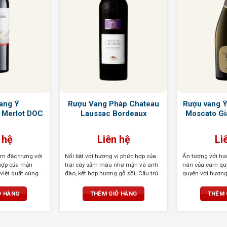
ang Ý
Rượu Vang Pháp Chateau
Rượu vang 
 Merlot DOC
Laussac Bordeaux
Moscato Gi
 hệ
Liên hệ
Li
m đặc trưng với
Nổi bật với hương vị phức hợp của
Ấn tượng với h
hợp của mận
trái cây sẫm màu như mận và anh
nàn của cam quý
việt quất cùng
đào, kết hợp hương gỗ sồi. Cấu trúc
quyện với hương 
g và vani.
tốt, tannin mềm mại, hậu vị thanh
tự nhiên, cân bằn
ới độ cồn vừa
lịch kéo dài
mát, hậu vị kéo
Ỏ HÀNG
THÊM GIỎ HÀNG
THÊM 
àng
ong và bánh mì