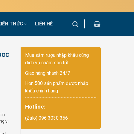
KIẾN THỨC
LIÊN HỆ
 DOC
Mua sắm rượu nhập khẩu cùng
dịch vụ chăm sóc tốt
Giao hàng nhanh 24/7
Hơn 500 sản phẩm được nhập
khẩu chính hãng
Hotline:
hín
(Zalo) 096 3030 356
ng vị