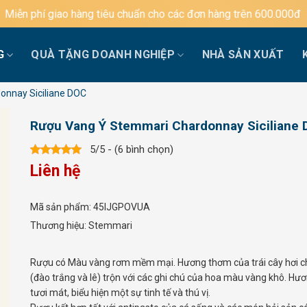
iao hàng tiêu chuẩn cho các đơn hàng trên 600.000đ
G
QUÀ TẶNG DOANH NGHIỆP
NHÀ SẢN XUẤT
nnay Siciliane DOC
Rượu Vang Ý Stemmari Chardonnay Siciliane
5/5 - (6 bình chọn)
Liên hệ
Mã sản phẩm:
45IJGPOVUA
Thương hiệu:
Stemmari
Rượu có Màu vàng rơm mềm mại. Hương thơm của trái cây hơi c
(đào trắng và lê) trộn với các ghi chú của hoa màu vàng khô. Hươ
tươi mát, biểu hiện một sự tinh tế và thú vị.