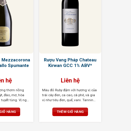
Ý Mezzacorona
Rượu Vang Pháp Chateau
allo Spumante
Kirwan GCC 1% ABV*
ên hệ
Liên hệ
ương thơm nồng
Màu đỏ Ruby đậm với hương vị của
t, đào, mơ, hòa
trái cây đen, ca cao, cà phê, và gia
tuyết tùng. Vị ngọt
vị như tiêu đen, quế, vani. Tannin
g với độ axit tươi
mượt mà, cân bằng hoàn hảo, dư vị
 dài với hương mật
kéo dài và phức hợp
GIỎ HÀNG
THÊM GIỎ HÀNG
 nướng