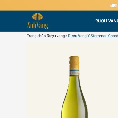
Bỏ
Miễn phí g
qua
nội
RƯỢU VAN
dung
Trang chủ
»
Rượu vang
»
Rượu Vang Ý Stemmari Chardo