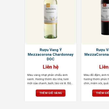
p Chateau
Rượu Vang Ý
Rượu V
Pomerol 1%
Mezzacorona Chardonnay
MezzaCorona
DOC
ệ
Liên hệ
Liên
i sự kết hợp
Màu vàng nhạt phản chiếu ánh
Màu đỏ đậm, ánh tí
 xôi, lý
xanh. Hương thơm dịu nhẹ, tươi
hương thơm phức 
một chút
mới của chanh, bưởi, táo và lê. Độ
chín, mâm xôi, quả 
g gia vị cay
axit chua đậm đà, tinh tế tạo nên
một chút đinh hươn
a với tannin
một hương vị tuyệt vời khi thưởng
Hương vị đậm đà v
HÀNG
THÊM GIỎ HÀNG
THÊM GI
i tinh tế
thức
phải, tannin mịn m