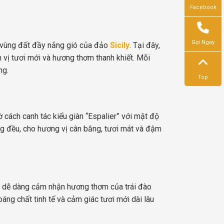
Facebook
Gọi Ngay
ên vùng đất đầy nắng gió của đảo
Sicily
. Tại đây,
n vị tươi mới và hương thơm thanh khiết. Mỗi
ng.
Top
ờ cách canh tác kiểu giàn “Espalier” với mật độ
ồng đều, cho hương vị cân bằng, tươi mát và đậm
 sẽ dễ dàng cảm nhận hương thơm của trái đào
áng chất tinh tế và cảm giác tươi mới dài lâu