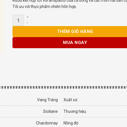
Rượu kết hợp tốt với antipasto của cá sống và các món hải sản có
Tối ưu với thực phẩm chiên hỗn hợp.
Rượu Vang Ý Stemmari Chardonnay Siciliane DOC số lượn
THÊM GIỎ HÀNG
MUA NGAY
Vang Trắng
Xuất xứ:
Siciliane
Thương hiệu:
Chardonnay
Nồng độ: