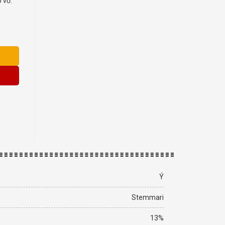
 vỏ.
g
Ý
Stemmari
13%