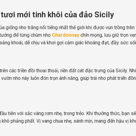
tươi mới tinh khôi của đảo Sicily
ủa giống nho trắng nổi tiếng nhất thế giới khi được vun trồng tr
ý tưởng để từng chùm nho
Chardonnay
chín mọng, lưu giữ trọn vẹ
sảng khoái, dễ chịu và khơi gợi cảm giác khoáng đạt, đầy sức số
n các triền đồi thoai thoải, nền đất cát đặc trưng của Sicily. Nh
 vườn nho này luôn đón trọn ánh nắng, giúp trái nho phát triển đ
đầu tiên với sắc vàng rơm nhẹ, trong trẻo. Khi thưởng thức, bạn
 khô phảng phất. Vị vang chua nhẹ, sánh mịn, mang đến hậu vị kho