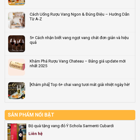
–
quy
Terroir
Không
Quà
trình
là
có
tặng
sản
gì?
bình
Cách Uống Rượu Vang Ngon & Đúng Điệu – Hướng Dẫn
rượu
xuất
Giải
luận
Từ A-Z
vang
rượu
mã
ở
dẫn
vang
‘dấu
Tuyển
Không
đầu
tiêu
ấn
Đại
có
2026
chuẩn
vùng
lý/CTV
bình
5+ Cách nhận biết vang ngọt vang chát đơn giản và hiệu
đất’
bán
luận
quả
quyết
rượu
ở
định
vang
Cách
Không
hương
&
Uống
có
vị
quà
Rượu
bình
Khám Phá Rượu Vang Chateau – Bảng giá update mới
rượu
Tết
Vang
luận
nhất 2025
vang
2026
Ngon
ở
–
&
5+
Không
Vốn
Đúng
Cách
có
0đ,
Điệu
nhận
bình
[Khám phá] Top 6+ chai vang tươi mát giải nhiệt ngày hè!
hoa
–
biết
luận
hồng
Hướng
vang
ở
Không
đến
Dẫn
ngọt
Khám
có
50%
Từ
vang
Phá
bình
A-
chát
Rượu
luận
Z
đơn
Vang
ở
giản
Chateau
[Khám
SẢN PHẨM NỔI BẬT
và
–
phá]
hiệu
Bảng
Top
Bộ quà tặng vang đỏ Ý Schola Sarmenti Cubardi
quả
giá
6+
update
chai
Liên hệ
mới
vang