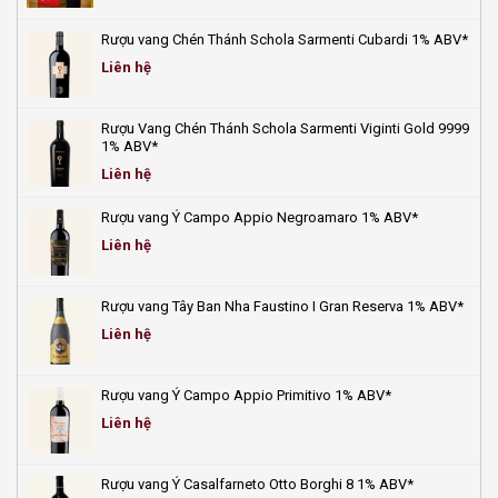
nhất
tươi
2025
mát
Rượu vang Chén Thánh Schola Sarmenti Cubardi 1% ABV*
giải
nhiệt
Liên hệ
ngày
hè!
Rượu Vang Chén Thánh Schola Sarmenti Viginti Gold 9999
1% ABV*
Liên hệ
Rượu vang Ý Campo Appio Negroamaro 1% ABV*
Liên hệ
Rượu vang Tây Ban Nha Faustino I Gran Reserva 1% ABV*
Liên hệ
Rượu vang Ý Campo Appio Primitivo 1% ABV*
Liên hệ
Rượu vang Ý Casalfarneto Otto Borghi 8 1% ABV*