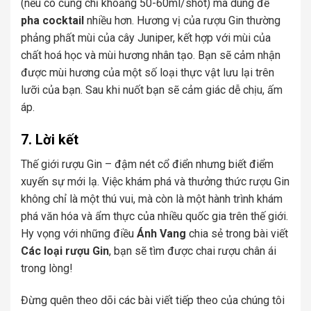
(nếu có cũng chỉ khoảng 50-60ml/shot) mà dùng để
pha cocktail
nhiều hơn. Hương vị của rượu Gin thường
phảng phất mùi của cây Juniper, kết hợp với mùi của
chất hoá học và mùi hương nhân tạo. Bạn sẽ cảm nhận
được mùi hương của một số loại thực vật lưu lại trên
lưỡi của bạn. Sau khi nuốt bạn sẽ cảm giác dễ chịu, ấm
áp.
7. Lời kết
Thế giới rượu Gin – đậm nét cổ điển nhưng biết điểm
xuyến sự mới lạ. Việc khám phá và thưởng thức rượu Gin
không chỉ là một thú vui, mà còn là một hành trình khám
phá văn hóa và ẩm thực của nhiều quốc gia trên thế giới.
Hy vọng với những điều
Ánh Vang
chia sẻ trong bài viết
Các loại rượu Gin
, bạn sẽ tìm được chai rượu chân ái
trong lòng!
Đừng quên theo dõi các bài viết tiếp theo của chúng tôi