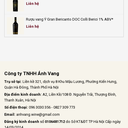
Liên hệ
Rượu vang Ý Gran Bericanto DOC Colli Berici 1% ABV*
Liên hệ
Công ty TNHH Ánh Vang
Trụ sở tại:
Liền kề 321, dịch vụ 8 Khu Mậu Lương, Phường Kiến Hưng,
Quận Hà Đông, Thành Phố Hà Nội
Địa điểm kinh doanh:
A2, Liền Kề/108 Đ. Nguyễn Trãi, Thượng Đình,
Thanh Xuân, Hà Nội
Số điện thoại:
096 3030 356 - 0827 309 773
Email:
anhvang.wine@gmail.com
Đăng ký kinh doanh
số
0106481712
do Sở KT&ĐT TP Hà Nội Cấp ngày
14/03/2014