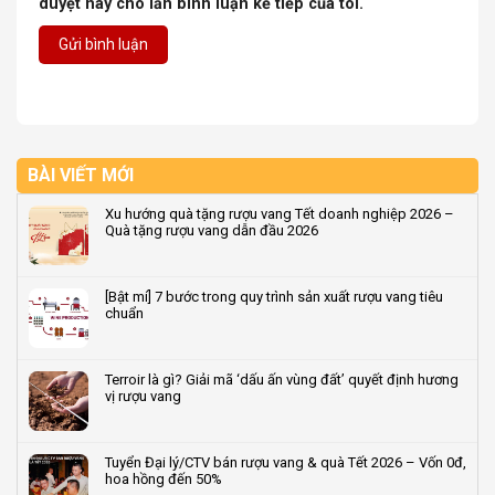
duyệt này cho lần bình luận kế tiếp của tôi.
BÀI VIẾT MỚI
Xu hướng quà tặng rượu vang Tết doanh nghiệp 2026 –
Quà tặng rượu vang dẫn đầu 2026
Không
có
bình
[Bật mí] 7 bước trong quy trình sản xuất rượu vang tiêu
luận
chuẩn
ở
Xu
Không
hướng
có
quà
bình
Terroir là gì? Giải mã ‘dấu ấn vùng đất’ quyết định hương
tặng
luận
vị rượu vang
rượu
ở
vang
[Bật
Không
Tết
mí]
có
doanh
7
bình
Tuyển Đại lý/CTV bán rượu vang & quà Tết 2026 – Vốn 0đ,
nghiệp
bước
luận
hoa hồng đến 50%
2026
trong
ở