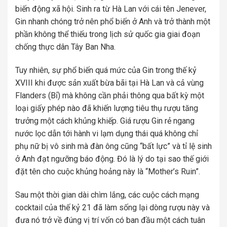
biến động xã hội. Sinh ra từ Hà Lan với cái tên Jenever,
Gin nhanh chóng trở nên phổ biến ở Anh và trở thành một
phần không thể thiếu trong lịch sử quốc gia giai đoạn
chống thực dân Tây Ban Nha.
Tuy nhiên, sự phổ biến quá mức của Gin trong thế kỷ
XVIII khi được sản xuất bừa bãi tại Hà Lan và cả vùng
Flanders (Bỉ) mà không cần phải thông qua bất kỳ một
loại giấy phép nào đã khiến lượng tiêu thụ rượu tăng
trưởng một cách khủng khiếp. Giá rượu Gin rẻ ngang
nước lọc dẫn tới hành vi lạm dụng thái quá không chỉ
phụ nữ bị vô sinh mà đàn ông cũng “bất lực” và tỉ lệ sinh
ở Anh đạt ngưỡng báo động. Đó là lý do tại sao thế giới
đặt tên cho cuộc khủng hoảng này là “Mother’s Ruin”.
Sau một thời gian dài chìm lắng, các cuộc cách mạng
cocktail của thế kỷ 21 đã làm sống lại dòng rượu này và
đưa nó trở về đúng vị trí vốn có ban đầu một cách tuân