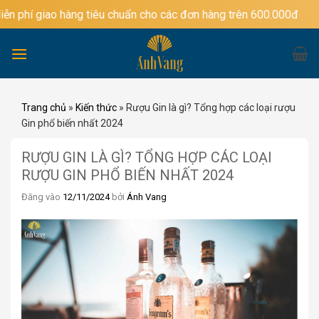
Bỏ
o hàng tiêu chuẩn cho các đơn hàng trên 600.000đ
qua
nội
dung
Trang chủ
»
Kiến thức
»
Rượu Gin là gì? Tổng hợp các loại rượu
Gin phổ biến nhất 2024
RƯỢU GIN LÀ GÌ? TỔNG HỢP CÁC LOẠI
RƯỢU GIN PHỔ BIẾN NHẤT 2024
Đăng vào
12/11/2024
bởi
Ánh Vang