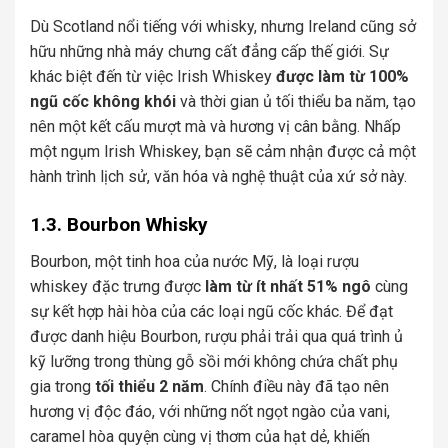
Dù Scotland nổi tiếng với whisky, nhưng Ireland cũng sở
hữu những nhà máy chưng cất đẳng cấp thế giới. Sự
khác biệt đến từ việc Irish Whiskey
được làm từ 100%
ngũ cốc không khói
và thời gian ủ tối thiểu ba năm, tạo
nên một kết cấu mượt mà và hương vị cân bằng. Nhấp
một ngụm Irish Whiskey, bạn sẽ cảm nhận được cả một
hành trình lịch sử, văn hóa và nghệ thuật của xứ sở này.
1.3. Bourbon Whisky
Bourbon, một tinh hoa của nước Mỹ, là loại rượu
whiskey đặc trưng được
làm từ ít nhất 51% ngô
cùng
sự kết hợp hài hòa của các loại ngũ cốc khác. Để đạt
được danh hiệu Bourbon, rượu phải trải qua quá trình ủ
kỹ lưỡng trong thùng gỗ sồi mới không chứa chất phụ
gia trong
tối thiểu 2 năm
. Chính điều này đã tạo nên
hương vị độc đáo, với những nốt ngọt ngào của vani,
caramel hòa quyện cùng vị thơm của hạt dẻ, khiến