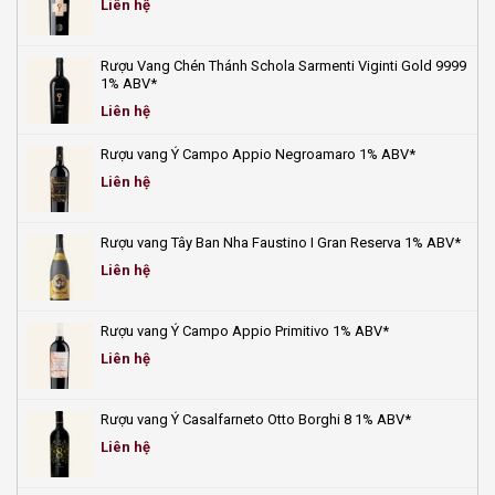
Liên hệ
ngày
hè!
Rượu Vang Chén Thánh Schola Sarmenti Viginti Gold 9999
1% ABV*
Liên hệ
Rượu vang Ý Campo Appio Negroamaro 1% ABV*
Liên hệ
Rượu vang Tây Ban Nha Faustino I Gran Reserva 1% ABV*
Liên hệ
Rượu vang Ý Campo Appio Primitivo 1% ABV*
Liên hệ
Rượu vang Ý Casalfarneto Otto Borghi 8 1% ABV*
Liên hệ