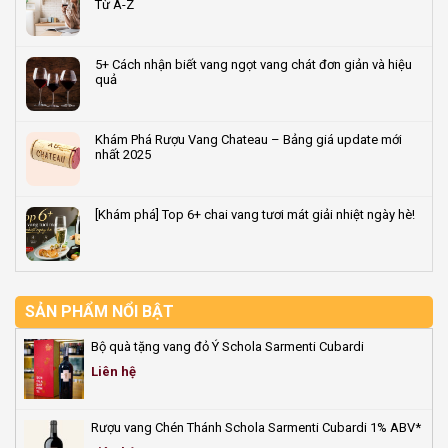
Từ A-Z
vang
rượu
mã
ở
dẫn
vang
‘dấu
Tuyển
Không
đầu
tiêu
ấn
Đại
có
2026
chuẩn
vùng
lý/CTV
bình
5+ Cách nhận biết vang ngọt vang chát đơn giản và hiệu
đất’
bán
luận
quả
quyết
rượu
ở
định
vang
Cách
Không
hương
&
Uống
có
vị
quà
Rượu
bình
Khám Phá Rượu Vang Chateau – Bảng giá update mới
rượu
Tết
Vang
luận
nhất 2025
vang
2026
Ngon
ở
–
&
5+
Không
Vốn
Đúng
Cách
có
0đ,
Điệu
nhận
bình
[Khám phá] Top 6+ chai vang tươi mát giải nhiệt ngày hè!
hoa
–
biết
luận
hồng
Hướng
vang
ở
Không
đến
Dẫn
ngọt
Khám
có
50%
Từ
vang
Phá
bình
A-
chát
Rượu
luận
Z
đơn
Vang
ở
giản
Chateau
[Khám
SẢN PHẨM NỔI BẬT
và
–
phá]
hiệu
Bảng
Top
Bộ quà tặng vang đỏ Ý Schola Sarmenti Cubardi
quả
giá
6+
update
chai
Liên hệ
mới
vang
nhất
tươi
2025
mát
Rượu vang Chén Thánh Schola Sarmenti Cubardi 1% ABV*
giải
nhiệt