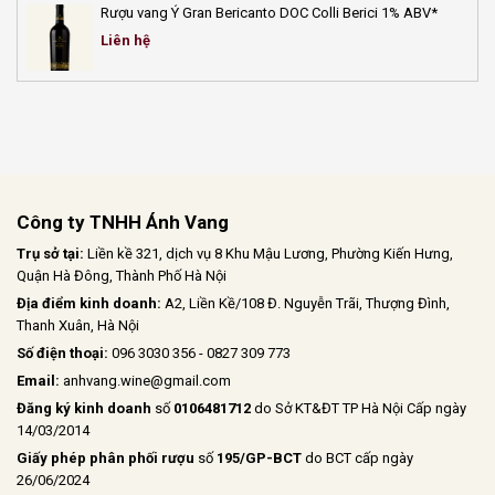
Rượu vang Ý Gran Bericanto DOC Colli Berici 1% ABV*
Liên hệ
Công ty TNHH Ánh Vang
Trụ sở tại:
Liền kề 321, dịch vụ 8 Khu Mậu Lương, Phường Kiến Hưng,
Quận Hà Đông, Thành Phố Hà Nội
Địa điểm kinh doanh:
A2, Liền Kề/108 Đ. Nguyễn Trãi, Thượng Đình,
Thanh Xuân, Hà Nội
Số điện thoại:
096 3030 356 - 0827 309 773
Email:
anhvang.wine@gmail.com
Đăng ký kinh doanh
số
0106481712
do Sở KT&ĐT TP Hà Nội Cấp ngày
14/03/2014
Giấy phép phân phối rượu
số
195/GP-BCT
do BCT cấp ngày
26/06/2024