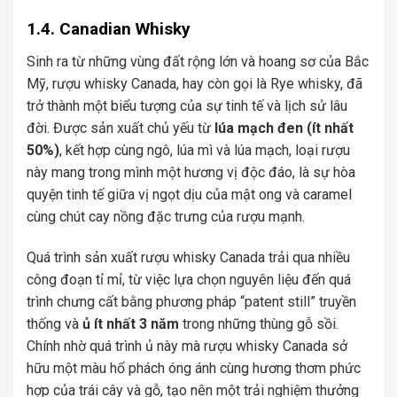
1.4. Canadian Whisky
Sinh ra từ những vùng đất rộng lớn và hoang sơ của Bắc
Mỹ, rượu whisky Canada, hay còn gọi là Rye whisky, đã
trở thành một biểu tượng của sự tinh tế và lịch sử lâu
đời. Được sản xuất chủ yếu từ
lúa mạch đen (ít nhất
50%)
, kết hợp cùng ngô, lúa mì và lúa mạch, loại rượu
này mang trong mình một hương vị độc đáo, là sự hòa
quyện tinh tế giữa vị ngọt dịu của mật ong và caramel
cùng chút cay nồng đặc trưng của rượu mạnh.
Quá trình sản xuất rượu whisky Canada trải qua nhiều
công đoạn tỉ mỉ, từ việc lựa chọn nguyên liệu đến quá
trình chưng cất bằng phương pháp “patent still” truyền
thống và
ủ ít nhất 3 năm
trong những thùng gỗ sồi.
Chính nhờ quá trình ủ này mà rượu whisky Canada sở
hữu một màu hổ phách óng ánh cùng hương thơm phức
hợp của trái cây và gỗ, tạo nên một trải nghiệm thưởng