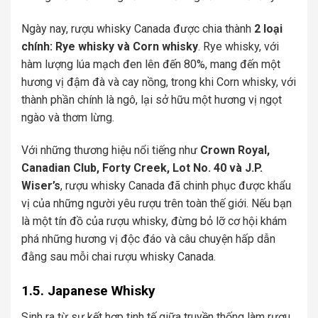
Ngày nay, rượu whisky Canada được chia thành
2 loại
chính: Rye whisky và Corn whisky
. Rye whisky, với
hàm lượng lúa mạch đen lên đến 80%, mang đến một
hương vị đậm đà và cay nồng, trong khi Corn whisky, với
thành phần chính là ngô, lại sở hữu một hương vị ngọt
ngào và thơm lừng.
Với những thương hiệu nổi tiếng như
Crown Royal,
Canadian Club, Forty Creek, Lot No. 40 và J.P.
Wiser’s
, rượu whisky Canada đã chinh phục được khẩu
vị của những người yêu rượu trên toàn thế giới. Nếu bạn
là một tín đồ của rượu whisky, đừng bỏ lỡ cơ hội khám
phá những hương vị độc đáo và câu chuyện hấp dẫn
đằng sau mỗi chai rượu whisky Canada.
1.5. Japanese Whisky
Sinh ra từ sự kết hợp tinh tế giữa truyền thống làm rượu