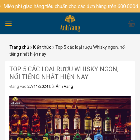
Bỏ
hí giao hàng tiêu chuẩn cho các đơn hàng trên 600.000đ
qua
nội
dung
Trang chủ
»
Kiến thức
»
Top 5 các loại rượu Whisky ngon, nổi
tiếng nhất hiện nay
TOP 5 CÁC LOẠI RƯỢU WHISKY NGON,
NỔI TIẾNG NHẤT HIỆN NAY
Đăng vào
27/11/2024
bởi
Ánh Vang