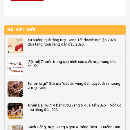
BÀI VIẾT MỚI
Xu hướng quà tặng rượu vang Tết doanh nghiệp 2026 –
Quà tặng rượu vang dẫn đầu 2026
Không
có
bình
[Bật mí] 7 bước trong quy trình sản xuất rượu vang tiêu
luận
chuẩn
ở
Xu
Không
hướng
có
quà
bình
Terroir là gì? Giải mã ‘dấu ấn vùng đất’ quyết định hương
tặng
luận
vị rượu vang
rượu
ở
vang
[Bật
Không
Tết
mí]
có
doanh
7
bình
Tuyển Đại lý/CTV bán rượu vang & quà Tết 2026 – Vốn 0đ,
nghiệp
bước
luận
hoa hồng đến 50%
2026
trong
ở
–
quy
Terroir
Không
Quà
trình
là
có
tặng
sản
gì?
bình
Cách Uống Rượu Vang Ngon & Đúng Điệu – Hướng Dẫn
rượu
xuất
Giải
luận