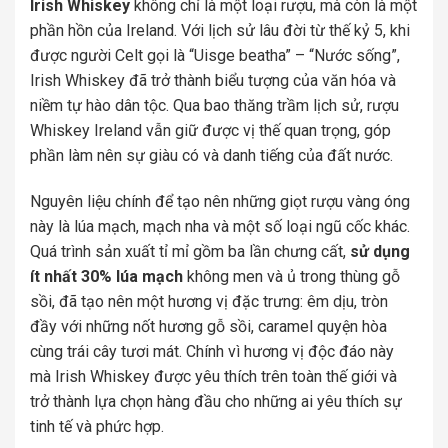
Irish Whiskey
không chỉ là một loại rượu, mà còn là một
phần hồn của Ireland. Với lịch sử lâu đời từ thế kỷ 5, khi
được người Celt gọi là “Uisge beatha” – “Nước sống”,
Irish Whiskey đã trở thành biểu tượng của văn hóa và
niềm tự hào dân tộc. Qua bao thăng trầm lịch sử, rượu
Whiskey Ireland vẫn giữ được vị thế quan trọng, góp
phần làm nên sự giàu có và danh tiếng của đất nước.
Nguyên liệu chính để tạo nên những giọt rượu vàng óng
này là lúa mạch, mạch nha và một số loại ngũ cốc khác.
Quá trình sản xuất tỉ mỉ gồm ba lần chưng cất,
sử dụng
ít nhất 30% lúa mạch
không men và ủ trong thùng gỗ
sồi, đã tạo nên một hương vị đặc trưng: êm dịu, tròn
đầy với những nốt hương gỗ sồi, caramel quyện hòa
cùng trái cây tươi mát. Chính vì hương vị độc đáo này
mà Irish Whiskey được yêu thích trên toàn thế giới và
trở thành lựa chọn hàng đầu cho những ai yêu thích sự
tinh tế và phức hợp.