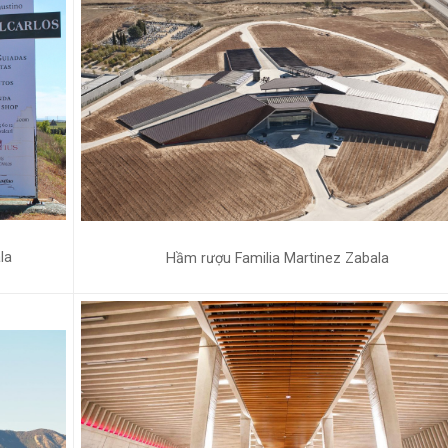
la
Hầm rượu Familia Martinez Zabala