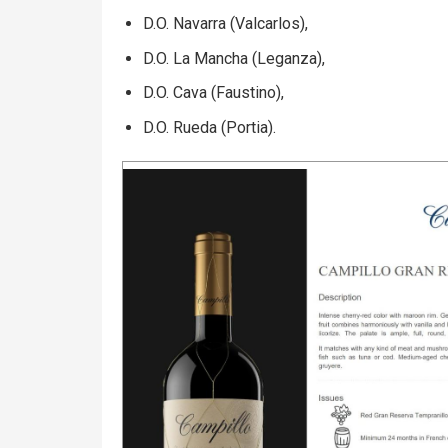
D.O. Navarra (Valcarlos),
D.O. La Mancha (Leganza),
D.O. Cava (Faustino),
D.O. Rueda (Portia).