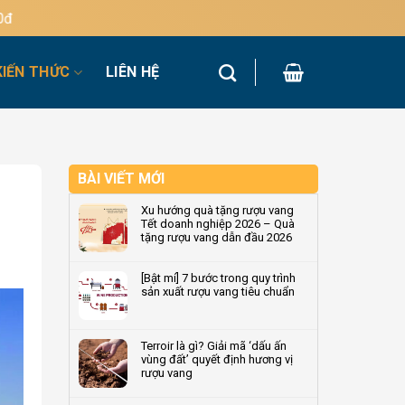
KIẾN THỨC
LIÊN HỆ
BÀI VIẾT MỚI
Xu hướng quà tặng rượu vang
Tết doanh nghiệp 2026 – Quà
tặng rượu vang dẫn đầu 2026
Không
có
[Bật mí] 7 bước trong quy trình
bình
sản xuất rượu vang tiêu chuẩn
luận
ở
Không
Xu
có
hướng
bình
Terroir là gì? Giải mã ‘dấu ấn
quà
luận
vùng đất’ quyết định hương vị
tặng
ở
rượu vang
rượu
[Bật
vang
mí]
Không
Tết
7
có