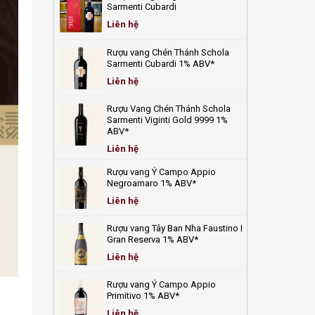
quả
giá
Top
Sarmenti Cubardi
update
6+
mới
chai
Liên hệ
nhất
vang
2025
tươi
Rượu vang Chén Thánh Schola
mát
Sarmenti Cubardi 1% ABV*
giải
nhiệt
Liên hệ
ngày
hè!
Rượu Vang Chén Thánh Schola
Sarmenti Viginti Gold 9999 1%
ABV*
Liên hệ
Rượu vang Ý Campo Appio
Negroamaro 1% ABV*
Liên hệ
Rượu vang Tây Ban Nha Faustino I
Gran Reserva 1% ABV*
Liên hệ
Rượu vang Ý Campo Appio
Primitivo 1% ABV*
Liên hệ