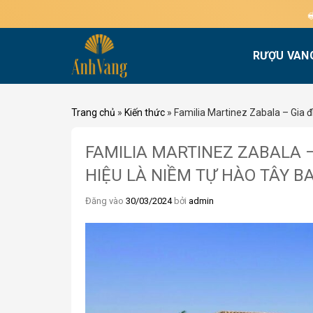
Bỏ
Miễn phí giao h
qua
nội
RƯỢU VAN
dung
Trang chủ
»
Kiến thức
»
Familia Martinez Zabala – Gia 
FAMILIA MARTINEZ ZABALA 
HIỆU LÀ NIỀM TỰ HÀO TÂY B
Đăng vào
30/03/2024
bởi
admin