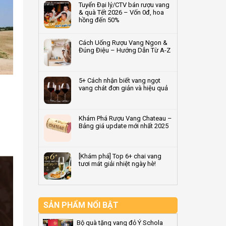
Tuyển Đại lý/CTV bán rượu vang
doanh
bước
bình
& quà Tết 2026 – Vốn 0đ, hoa
nghiệp
trong
luận
hồng đến 50%
2026
quy
ở
–
trình
Terroir
Không
Quà
sản
là
có
Cách Uống Rượu Vang Ngon &
tặng
xuất
gì?
bình
Đúng Điệu – Hướng Dẫn Từ A-Z
rượu
rượu
Giải
luận
vang
vang
mã
ở
Không
dẫn
tiêu
‘dấu
Tuyển
có
đầu
chuẩn
ấn
Đại
bình
5+ Cách nhận biết vang ngọt
2026
vùng
lý/CTV
luận
vang chát đơn giản và hiệu quả
đất’
bán
ở
quyết
rượu
Cách
Không
định
vang
Uống
có
hương
&
Rượu
bình
Khám Phá Rượu Vang Chateau –
vị
quà
Vang
luận
Bảng giá update mới nhất 2025
rượu
Tết
Ngon
ở
vang
2026
&
5+
Không
–
Đúng
Cách
có
Vốn
Điệu
nhận
bình
[Khám phá] Top 6+ chai vang
0đ,
–
biết
luận
tươi mát giải nhiệt ngày hè!
hoa
Hướng
vang
ở
hồng
Dẫn
ngọt
Khám
Không
đến
Từ
vang
Phá
có
50%
A-
chát
Rượu
bình
Z
đơn
Vang
luận
giản
Chateau
ở
SẢN PHẨM NỔI BẬT
và
–
[Khám
hiệu
Bảng
phá]
Bộ quà tặng vang đỏ Ý Schola