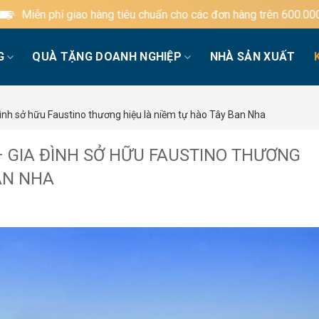
àng tiêu chuẩn cho các đơn hàng trên 600.000đ
G
QUÀ TẶNG DOANH NGHIỆP
NHÀ SẢN XUẤT
đình sở hữu Faustino thương hiệu là niềm tự hào Tây Ban Nha
– GIA ĐÌNH SỞ HỮU FAUSTINO THƯƠNG
AN NHA