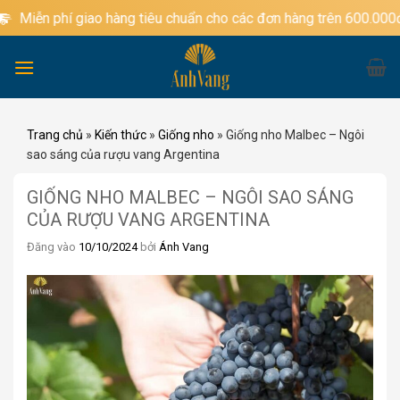
Bỏ
n phí giao hàng tiêu chuẩn cho các đơn hàng trên 600.000đ
qua
nội
dung
Trang chủ
»
Kiến thức
»
Giống nho
»
Giống nho Malbec – Ngôi
sao sáng của rượu vang Argentina
GIỐNG NHO MALBEC – NGÔI SAO SÁNG
CỦA RƯỢU VANG ARGENTINA
Đăng vào
10/10/2024
bởi
Ánh Vang