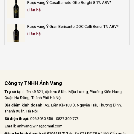
Rượu vang Ý Casalfarneto Otto Borghi 8 1% ABV*
Liên hệ
Rượu vang Ý Gran Bericanto DOC Colli Berici 1% ABV*
Liên hệ
Công ty TNHH Ánh Vang
Trụ sở tại:
Liền kề 321, dịch vụ 8 Khu Mậu Lương, Phường Kiến Hưng,
Quận Hà Đông, Thành Phố Hà Nội
Địa điểm kinh doanh:
A2, Liền Kề/108 Đ. Nguyễn Trãi, Thượng Đình,
Thanh Xuân, Hà Nội
Số điện thoại:
096 3030 356 - 0827 309 773
Email:
anhvang.wine@gmail.com
Đăng ký kinh doanh
số
0106481712
do Sở KT&ĐT TP Hà Nội Cấp ngày