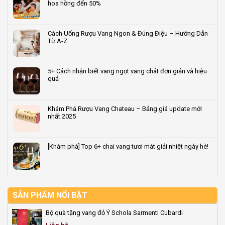
hoa hồng đến 50%
2026
trong
ở
–
quy
Terroir
Không
Quà
trình
là
có
tặng
sản
gì?
bình
Cách Uống Rượu Vang Ngon & Đúng Điệu – Hướng Dẫn
rượu
xuất
Giải
luận
Từ A-Z
vang
rượu
mã
ở
dẫn
vang
‘dấu
Tuyển
Không
đầu
tiêu
ấn
Đại
có
2026
chuẩn
vùng
lý/CTV
bình
5+ Cách nhận biết vang ngọt vang chát đơn giản và hiệu
đất’
bán
luận
quả
quyết
rượu
ở
định
vang
Cách
Không
hương
&
Uống
có
vị
quà
Rượu
bình
Khám Phá Rượu Vang Chateau – Bảng giá update mới
rượu
Tết
Vang
luận
nhất 2025
vang
2026
Ngon
ở
–
&
5+
Không
Vốn
Đúng
Cách
có
0đ,
Điệu
nhận
bình
[Khám phá] Top 6+ chai vang tươi mát giải nhiệt ngày hè!
hoa
–
biết
luận
hồng
Hướng
vang
ở
Không
đến
Dẫn
ngọt
Khám
có
50%
Từ
vang
Phá
bình
A-
chát
Rượu
luận
Z
đơn
Vang
ở
giản
Chateau
[Khám
SẢN PHẨM NỔI BẬT
và
–
phá]
hiệu
Bảng
Top
Bộ quà tặng vang đỏ Ý Schola Sarmenti Cubardi
quả
giá
6+
update
chai