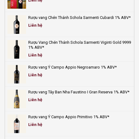
Liên hệ
mới
vang
nhất
tươi
2025
mát
Rượu vang Chén Thánh Schola Sarmenti Cubardi 1% ABV*
giải
nhiệt
Liên hệ
ngày
hè!
Rượu Vang Chén Thánh Schola Sarmenti Viginti Gold 9999
1% ABV*
Liên hệ
Rượu vang Ý Campo Appio Negroamaro 1% ABV*
Liên hệ
Rượu vang Tây Ban Nha Faustino I Gran Reserva 1% ABV*
Liên hệ
Rượu vang Ý Campo Appio Primitivo 1% ABV*
Liên hệ