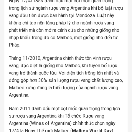
Ngày 17/4/1853 đánh dấu một cột mốc quan trọng
trong lịch sử ngành rượu vang Argentina khi bộ luật rượu
vang đầu tiên được ban hành tại Mendoza. Luật này
không chỉ tạo nền tảng pháp lý cho ngành rượu vang
phát triển mà còn mở ra cánh cửa cho những giống nho
nhập khẩu, trong đó có Malbec, một giống nho đến từ
Pháp.
Tháng 11/2010, Argentina chính thức tôn vinh rượu
vang, đặc biệt là giống nho Malbec, khi tuyên bố rượu
vang trở thành quốc tửu. Với diện tích trồng lớn nhất và
đóng góp hơn 30% sản lượng rượu vang chất lượng cao,
Malbec xứng đáng là biểu tượng của ngành rượu vang
Argentina.
Năm 2011 đánh dấu một cột mốc quan trọng trong lịch
sử rượu vang Argentina khi Tổ chức Rượu vang
Argentina (Wines of Argentina) chính thức chọn ngày
17/4 là Ngày Thế giới Malbec (
Malbec World Day
).