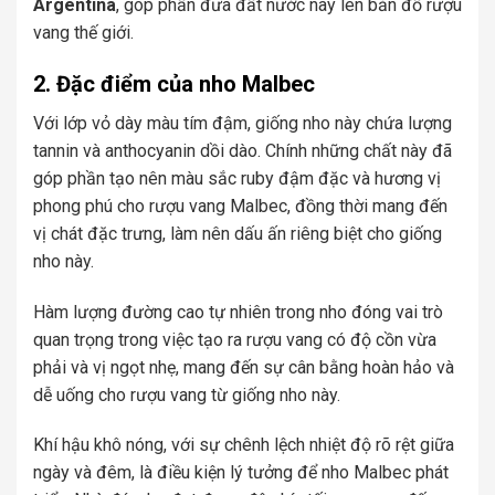
Argentina
, góp phần đưa đất nước này lên bản đồ rượu
vang thế giới.
2. Đặc điểm của nho Malbec
Với lớp vỏ dày màu tím đậm,
giống nho này
chứa lượng
tannin và anthocyanin dồi dào. Chính những chất này đã
góp phần tạo nên màu sắc ruby đậm đặc và hương vị
phong phú cho rượu vang Malbec, đồng thời mang đến
vị chát đặc trưng, làm nên dấu ấn riêng biệt cho giống
nho này.
Hàm lượng đường cao tự nhiên trong nho đóng vai trò
quan trọng trong việc tạo ra rượu vang có độ cồn vừa
phải và vị ngọt nhẹ, mang đến sự cân bằng hoàn hảo và
dễ uống cho rượu vang từ giống nho này.
Khí hậu khô nóng, với sự chênh lệch nhiệt độ rõ rệt giữa
ngày và đêm, là điều kiện lý tưởng để nho Malbec phát