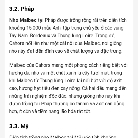
3.2. Pháp
Nho Malbec
tại Pháp được trồng rộng rãi trên diện tích
khoảng 15.000 mẫu Anh, tập trung chủ yếu ở các vùng
Tây Nam, Bordeaux và Thung lũng Loire. Trong đó,
Cahors nổi lên như một cái nôi của Malbec, nơi giống
nho này đạt đến đỉnh cao về chất lượng và đặc trưng.
Malbec của Cahors mang một phong cách riêng biệt với
hương da, nho và một chút xanh lá cây tươi mát, trong
khi Malbec từ Thung lũng Loire lại nổi bật với độ axit
cao, hương hạt tiêu đen cay nồng. Cả hai đều mang đến
những trải nghiệm độc đáo, nhưng giống nho này khi
được trồng tại Pháp thường có tannin và axit cân bằng
hơn, ít cồn và tiềm năng lão hóa rất tốt.
3.3. Mỹ
Diện tích trồng nho Malbec tại Mỹ ước tính khoảng