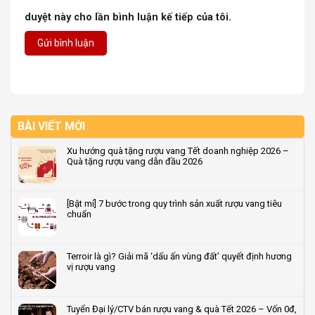
duyệt này cho lần bình luận kế tiếp của tôi.
BÀI VIẾT MỚI
Xu hướng quà tặng rượu vang Tết doanh nghiệp 2026 –
Quà tặng rượu vang dẫn đầu 2026
Không
có
bình
[Bật mí] 7 bước trong quy trình sản xuất rượu vang tiêu
luận
chuẩn
ở
Xu
Không
hướng
có
quà
bình
Terroir là gì? Giải mã ‘dấu ấn vùng đất’ quyết định hương
tặng
luận
vị rượu vang
rượu
ở
vang
[Bật
Không
Tết
mí]
có
doanh
7
bình
Tuyển Đại lý/CTV bán rượu vang & quà Tết 2026 – Vốn 0đ,
nghiệp
bước
luận