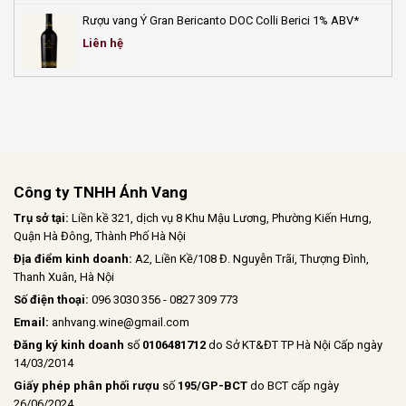
Rượu vang Ý Gran Bericanto DOC Colli Berici 1% ABV*
Liên hệ
Công ty TNHH Ánh Vang
Trụ sở tại:
Liền kề 321, dịch vụ 8 Khu Mậu Lương, Phường Kiến Hưng,
Quận Hà Đông, Thành Phố Hà Nội
Địa điểm kinh doanh:
A2, Liền Kề/108 Đ. Nguyễn Trãi, Thượng Đình,
Thanh Xuân, Hà Nội
Số điện thoại:
096 3030 356 - 0827 309 773
Email:
anhvang.wine@gmail.com
Đăng ký kinh doanh
số
0106481712
do Sở KT&ĐT TP Hà Nội Cấp ngày
14/03/2014
Giấy phép phân phối rượu
số
195/GP-BCT
do BCT cấp ngày
26/06/2024