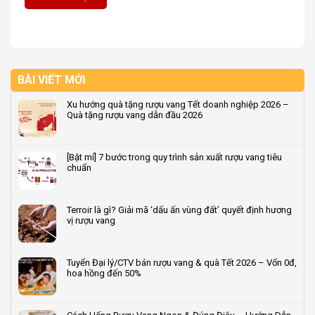
BÀI VIẾT MỚI
Xu hướng quà tặng rượu vang Tết doanh nghiệp 2026 –
Quà tặng rượu vang dẫn đầu 2026
Không
có
bình
[Bật mí] 7 bước trong quy trình sản xuất rượu vang tiêu
luận
chuẩn
ở
Xu
Không
hướng
có
quà
bình
Terroir là gì? Giải mã ‘dấu ấn vùng đất’ quyết định hương
tặng
luận
vị rượu vang
rượu
ở
vang
[Bật
Không
Tết
mí]
có
doanh
7
bình
Tuyển Đại lý/CTV bán rượu vang & quà Tết 2026 – Vốn 0đ,
nghiệp
bước
luận
hoa hồng đến 50%
2026
trong
ở
–
quy
Terroir
Không
Quà
trình
là
có
tặng
sản
gì?
bình