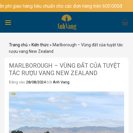
Bỏ
ao hàng tiêu chuẩn cho các đơn hàng trên 600.000đ
qua
nội
dung
Trang chủ
»
Kiến thức
»
Marlborough – Vùng đất của tuyệt tác
rượu vang New Zealand
MARLBOROUGH – VÙNG ĐẤT CỦA TUYỆT
TÁC RƯỢU VANG NEW ZEALAND
Đăng vào
28/08/2024
bởi
Ánh Vang