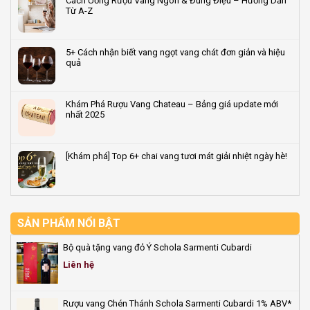
Cách Uống Rượu Vang Ngon & Đúng Điệu – Hướng Dẫn
rượu
xuất
Giải
luận
Từ A-Z
vang
rượu
mã
ở
dẫn
vang
‘dấu
Tuyển
Không
đầu
tiêu
ấn
Đại
có
2026
chuẩn
vùng
lý/CTV
bình
5+ Cách nhận biết vang ngọt vang chát đơn giản và hiệu
đất’
bán
luận
quả
quyết
rượu
ở
định
vang
Cách
Không
hương
&
Uống
có
vị
quà
Rượu
bình
Khám Phá Rượu Vang Chateau – Bảng giá update mới
rượu
Tết
Vang
luận
nhất 2025
vang
2026
Ngon
ở
–
&
5+
Không
Vốn
Đúng
Cách
có
0đ,
Điệu
nhận
bình
[Khám phá] Top 6+ chai vang tươi mát giải nhiệt ngày hè!
hoa
–
biết
luận
hồng
Hướng
vang
ở
Không
đến
Dẫn
ngọt
Khám
có
50%
Từ
vang
Phá
bình
A-
chát
Rượu
luận
Z
đơn
Vang
ở
giản
Chateau
[Khám
SẢN PHẨM NỔI BẬT
và
–
phá]
hiệu
Bảng
Top
Bộ quà tặng vang đỏ Ý Schola Sarmenti Cubardi
quả
giá
6+
update
chai
Liên hệ
mới
vang
nhất
tươi
2025
mát
Rượu vang Chén Thánh Schola Sarmenti Cubardi 1% ABV*
giải