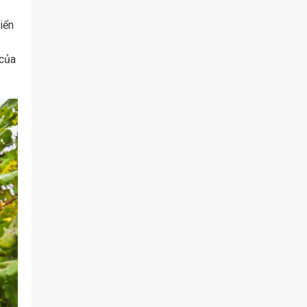
iển
 của