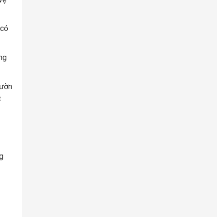
 có
ng
sườn
t
g