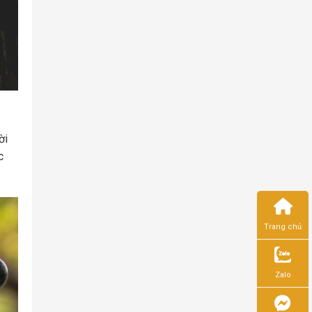
ời
c
Trang chủ
Zalo