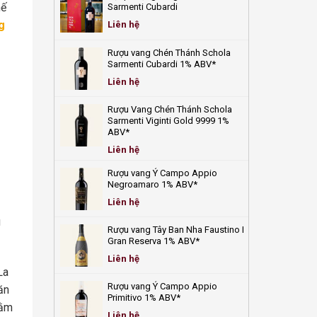
quả
giá
Top
hế
Sarmenti Cubardi
update
6+
mới
chai
g
Liên hệ
nhất
vang
2025
tươi
Rượu vang Chén Thánh Schola
mát
Sarmenti Cubardi 1% ABV*
giải
nhiệt
Liên hệ
ngày
hè!
Rượu Vang Chén Thánh Schola
Sarmenti Viginti Gold 9999 1%
ABV*
Liên hệ
Rượu vang Ý Campo Appio
Negroamaro 1% ABV*
Liên hệ
g
Rượu vang Tây Ban Nha Faustino I
Gran Reserva 1% ABV*
Liên hệ
La
Rượu vang Ý Campo Appio
ăn
Primitivo 1% ABV*
hằm
Liên hệ