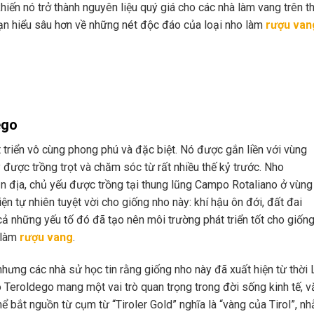
iến nó trở thành nguyên liệu quý giá cho các nhà làm vang trên t
ạn hiểu sâu hơn về những nét độc đáo của loại nho làm
rượu van
ego
 triển vô cùng phong phú và đặc biệt. Nó được gắn liền với vùng
 được trồng trọt và chăm sóc từ rất nhiều thế kỷ trước. Nho
 địa, chủ yếu được trồng tại thung lũng Campo Rotaliano ở vùng
ện tự nhiên tuyệt vời cho giống nho này: khí hậu ôn đới, đất đai
ả những yếu tố đó đã tạo nên môi trường phát triển tốt cho giốn
h làm
rượu vang
.
ưng các nhà sử học tin rằng giống nho này đã xuất hiện từ thời 
ho Teroldego mang một vai trò quan trọng trong đời sống kinh tế, v
hể bắt nguồn từ cụm từ “Tiroler Gold” nghĩa là “vàng của Tirol”, n