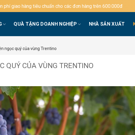
chuẩn cho các đơn hàng trên 600.000đ
G
QUÀ TẶNG DOANH NGHIỆP
NHÀ SẢN XUẤT
ên ngọc quý của vùng Trentino
C QUÝ CỦA VÙNG TRENTINO