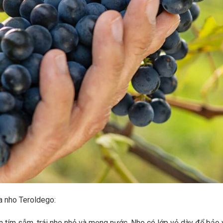
a nho Teroldego:
 tím sẫm, trái nho nhỏ và mọng nước. Nho có lớp vỏ dày để bảo 