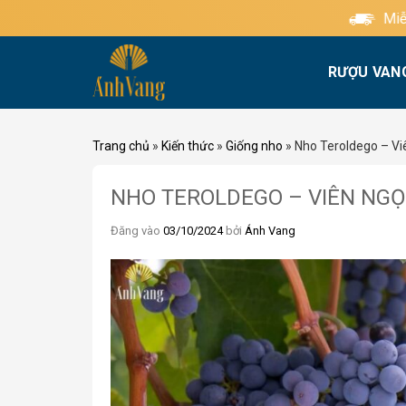
Bỏ
Miễn phí giao hàng tiêu 
qua
nội
RƯỢU VAN
dung
Trang chủ
»
Kiến thức
»
Giống nho
»
Nho Teroldego – Vi
NHO TEROLDEGO – VIÊN NGỌ
Đăng vào
03/10/2024
bởi
Ánh Vang