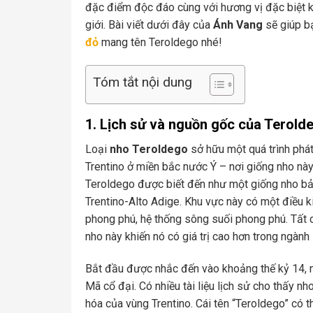
đặc điểm độc đáo cùng với hương vị đặc biệt kh
giới. Bài viết dưới đây của
Ánh Vang
sẽ giúp b
đỏ
mang tên Teroldego nhé!
Tóm tắt nội dung
1. Lịch sử và nguồn gốc của Terold
Loại
nho Teroldego
sở hữu một quá trình phát
Trentino ở miền bắc nước Ý – nơi giống nho này
Teroldego được biết đến như một giống nho bản
Trentino-Alto Adige. Khu vực này có một điều ki
phong phú, hệ thống sông suối phong phú. Tất c
nho này khiến nó có giá trị cao hơn trong ngàn
Bắt đầu được nhắc đến vào khoảng thế kỷ 14, nh
Mã cổ đại. Có nhiều tài liệu lịch sử cho thấy n
hóa của vùng Trentino. Cái tên “Teroldego” có t