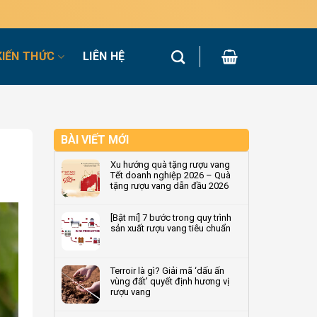
KIẾN THỨC
LIÊN HỆ
BÀI VIẾT MỚI
Xu hướng quà tặng rượu vang
Tết doanh nghiệp 2026 – Quà
tặng rượu vang dẫn đầu 2026
Không
có
[Bật mí] 7 bước trong quy trình
bình
sản xuất rượu vang tiêu chuẩn
luận
ở
Không
Xu
có
hướng
bình
Terroir là gì? Giải mã ‘dấu ấn
quà
luận
vùng đất’ quyết định hương vị
tặng
ở
rượu vang
rượu
[Bật
vang
mí]
Không
Tết
7
có