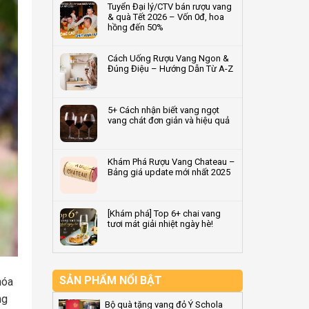
Tuyển Đại lý/CTV bán rượu vang
doanh
bước
bình
& quà Tết 2026 – Vốn 0đ, hoa
nghiệp
trong
luận
hồng đến 50%
2026
quy
ở
–
trình
Terroir
Không
Quà
sản
là
có
Cách Uống Rượu Vang Ngon &
tặng
xuất
gì?
bình
Đúng Điệu – Hướng Dẫn Từ A-Z
rượu
rượu
Giải
luận
vang
vang
mã
ở
Không
dẫn
tiêu
‘dấu
Tuyển
có
đầu
chuẩn
ấn
Đại
bình
5+ Cách nhận biết vang ngọt
2026
vùng
lý/CTV
luận
vang chát đơn giản và hiệu quả
đất’
bán
ở
quyết
rượu
Cách
Không
định
vang
Uống
có
hương
&
Rượu
bình
Khám Phá Rượu Vang Chateau –
vị
quà
Vang
luận
Bảng giá update mới nhất 2025
rượu
Tết
Ngon
ở
vang
2026
&
5+
Không
–
Đúng
Cách
có
Vốn
Điệu
nhận
bình
[Khám phá] Top 6+ chai vang
0đ,
–
biết
luận
tươi mát giải nhiệt ngày hè!
hoa
Hướng
vang
ở
hồng
Dẫn
ngọt
Khám
Không
đến
Từ
vang
Phá
có
50%
A-
chát
Rượu
bình
Z
đơn
Vang
luận
giản
Chateau
ở
SẢN PHẨM NỔI BẬT
hóa
và
–
[Khám
ng
hiệu
Bảng
phá]
Bộ quà tặng vang đỏ Ý Schola