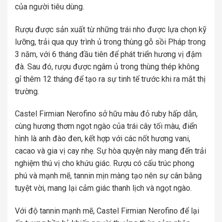
của người tiêu dùng.
Rượu được sản xuất từ những trái nho được lựa chọn kỹ
lưỡng, trải qua quy trình ủ trong thùng gỗ sồi Pháp trong
3 năm, với 6 tháng đầu tiên để phát triển hương vị đậm
đà. Sau đó, rượu được ngâm ủ trong thùng thép không
gỉ thêm 12 tháng để tạo ra sự tinh tế trước khi ra mắt thị
trường.
Castel Firmian Nerofino sở hữu màu đỏ ruby hấp dẫn,
cùng hương thơm ngọt ngào của trái cây tối màu, điển
hình là anh đào đen, kết hợp với các nốt hương vani,
cacao và gia vị cay nhẹ. Sự hòa quyện này mang đến trải
nghiệm thú vị cho khứu giác. Rượu có cấu trúc phong
phú và mạnh mẽ, tannin mịn màng tạo nên sự cân bằng
tuyệt vời, mang lại cảm giác thanh lịch và ngọt ngào.
Với độ tannin mạnh mẽ, Castel Firmian Nerofino để lại