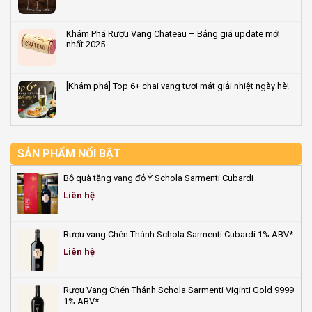
định
vang
Cách
Không
hương
&
Uống
có
vị
quà
Rượu
bình
Khám Phá Rượu Vang Chateau – Bảng giá update mới
rượu
Tết
Vang
luận
nhất 2025
vang
2026
Ngon
ở
–
&
5+
Không
Vốn
Đúng
Cách
có
0đ,
Điệu
nhận
bình
[Khám phá] Top 6+ chai vang tươi mát giải nhiệt ngày hè!
hoa
–
biết
luận
hồng
Hướng
vang
ở
Không
đến
Dẫn
ngọt
Khám
có
50%
Từ
vang
Phá
bình
A-
chát
Rượu
luận
Z
đơn
Vang
ở
giản
Chateau
[Khám
SẢN PHẨM NỔI BẬT
và
–
phá]
hiệu
Bảng
Top
Bộ quà tặng vang đỏ Ý Schola Sarmenti Cubardi
quả
giá
6+
update
chai
Liên hệ
mới
vang
nhất
tươi
2025
mát
Rượu vang Chén Thánh Schola Sarmenti Cubardi 1% ABV*
giải
nhiệt
Liên hệ
ngày
hè!
Rượu Vang Chén Thánh Schola Sarmenti Viginti Gold 9999
1% ABV*