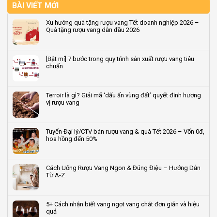
BÀI VIẾT MỚI
Xu hướng quà tặng rượu vang Tết doanh nghiệp 2026 –
Quà tặng rượu vang dẫn đầu 2026
Không
có
bình
[Bật mí] 7 bước trong quy trình sản xuất rượu vang tiêu
luận
chuẩn
ở
Xu
Không
hướng
có
quà
bình
Terroir là gì? Giải mã ‘dấu ấn vùng đất’ quyết định hương
tặng
luận
vị rượu vang
rượu
ở
vang
[Bật
Không
Tết
mí]
có
doanh
7
bình
Tuyển Đại lý/CTV bán rượu vang & quà Tết 2026 – Vốn 0đ,
nghiệp
bước
luận
hoa hồng đến 50%
2026
trong
ở
–
quy
Terroir
Không
Quà
trình
là
có
tặng
sản
gì?
bình
Cách Uống Rượu Vang Ngon & Đúng Điệu – Hướng Dẫn
rượu
xuất
Giải
luận
Từ A-Z
vang
rượu
mã
ở
dẫn
vang
‘dấu
Tuyển
Không
đầu
tiêu
ấn
Đại
có
2026
chuẩn
vùng
lý/CTV
bình
5+ Cách nhận biết vang ngọt vang chát đơn giản và hiệu
đất’
bán
luận
quả
quyết
rượu
ở