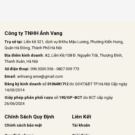
Công ty TNHH Ánh Vang
Trụ sở tại:
Liền kề 321, dịch vụ 8 Khu Mậu Lương, Phường Kiến Hưng,
Quận Hà Đông, Thành Phố Hà Nội
Địa điểm kinh doanh:
A2, Liền Kề/108 Đ. Nguyễn Trãi, Thượng Đình,
Thanh Xuân, Hà Nội
Số điện thoại:
096 3030 356 - 0827 309 773
Email:
anhvang.wine@gmail.com
Đăng ký kinh doanh
số
0106481712
do Sở KT&ĐT TP Hà Nội Cấp ngày
14/03/2014
Giấy phép phân phối rượu
số
195/GP-BCT
do BCT cấp ngày
26/06/2024
Chính Sách Quy Định
Liên Kết
Chính sách bảo mật
Tài khoản