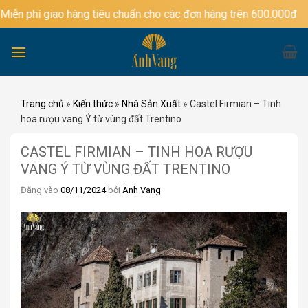
Bỏ
í giao hàng tiêu chuẩn cho các đơn hàng trên 600.000đ
qua
nội
dung
Trang chủ
»
Kiến thức
»
Nhà Sản Xuất
»
Castel Firmian – Tinh
hoa rượu vang Ý từ vùng đất Trentino
CASTEL FIRMIAN – TINH HOA RƯỢU
VANG Ý TỪ VÙNG ĐẤT TRENTINO
Đăng vào
08/11/2024
bởi
Ánh Vang