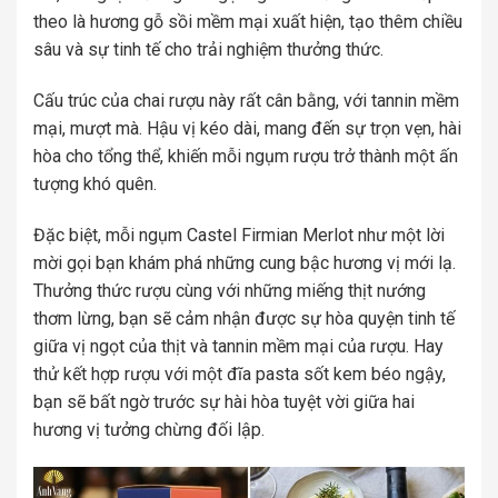
theo là hương gỗ sồi mềm mại xuất hiện, tạo thêm chiều
sâu và sự tinh tế cho trải nghiệm thưởng thức.
Cấu trúc của chai rượu này rất cân bằng, với tannin mềm
mại, mượt mà. Hậu vị kéo dài, mang đến sự trọn vẹn, hài
hòa cho tổng thể, khiến mỗi ngụm rượu trở thành một ấn
tượng khó quên.
Đặc biệt, mỗi ngụm Castel Firmian Merlot như một lời
mời gọi bạn khám phá những cung bậc hương vị mới lạ.
Thưởng thức rượu cùng với những miếng thịt nướng
thơm lừng, bạn sẽ cảm nhận được sự hòa quyện tinh tế
giữa vị ngọt của thịt và tannin mềm mại của rượu. Hay
thử kết hợp rượu với một đĩa pasta sốt kem béo ngậy,
bạn sẽ bất ngờ trước sự hài hòa tuyệt vời giữa hai
hương vị tưởng chừng đối lập.