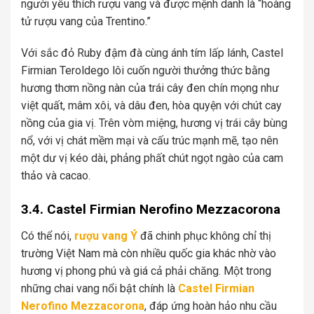
người yêu thích rượu vang và được mệnh danh là “hoàng
tử rượu vang của Trentino.”
Với sắc đỏ Ruby đậm đà cùng ánh tím lấp lánh, Castel
Firmian Teroldego lôi cuốn người thưởng thức bằng
hương thơm nồng nàn của trái cây đen chín mọng như
việt quất, mâm xôi, và dâu đen, hòa quyện với chút cay
nồng của gia vị. Trên vòm miệng, hương vị trái cây bùng
nổ, với vị chát mềm mại và cấu trúc mạnh mẽ, tạo nên
một dư vị kéo dài, phảng phất chút ngọt ngào của cam
thảo và cacao.
3.4. Castel Firmian Nerofino Mezzacorona
Có thể nói,
rượu vang Ý
đã chinh phục không chỉ thị
trường Việt Nam mà còn nhiều quốc gia khác nhờ vào
hương vị phong phú và giá cả phải chăng. Một trong
những chai vang nổi bật chính là
Castel Firmian
Nerofino Mezzacorona
, đáp ứng hoàn hảo nhu cầu