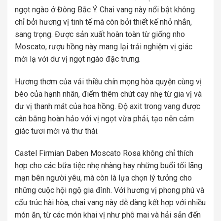
ngọt ngào ở Đông Bắc Ý. Chai vang này nổi bật không
chỉ bởi hương vị tinh tế mà còn bởi thiết kế nhỏ nhắn,
sang trọng. Được sản xuất hoàn toàn từ giống nho
Moscato, rượu hồng này mang lại trải nghiệm vị giác
mới lạ với dư vị ngọt ngào đặc trưng.
Hương thơm của vải thiều chín mọng hòa quyện cùng vị
béo của hạnh nhân, điểm thêm chút cay nhẹ từ gia vị và
dư vị thanh mát của hoa hồng. Độ axit trong vang được
cân bằng hoàn hảo với vị ngọt vừa phải, tạo nên cảm
giác tươi mới và thư thái.
Castel Firmian Daben Moscato Rosa không chỉ thích
hợp cho các bữa tiệc nhẹ nhàng hay những buổi tối lãng
mạn bên người yêu, mà còn là lựa chọn lý tưởng cho
những cuộc hội ngộ gia đình. Với hương vị phong phú và
cấu trúc hài hòa, chai vang này dễ dàng kết hợp với nhiều
món ăn, từ các món khai vị như phô mai và hải sản đến