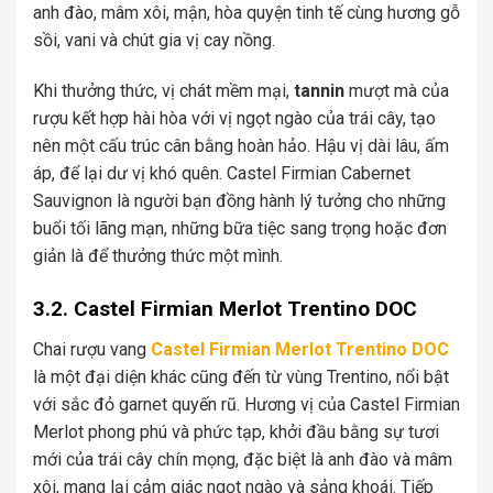
anh đào, mâm xôi, mận, hòa quyện tinh tế cùng hương gỗ
sồi, vani và chút gia vị cay nồng.
Khi thưởng thức, vị chát mềm mại,
tannin
mượt mà của
rượu kết hợp hài hòa với vị ngọt ngào của trái cây, tạo
nên một cấu trúc cân bằng hoàn hảo. Hậu vị dài lâu, ấm
áp, để lại dư vị khó quên. Castel Firmian Cabernet
Sauvignon là người bạn đồng hành lý tưởng cho những
buổi tối lãng mạn, những bữa tiệc sang trọng hoặc đơn
giản là để thưởng thức một mình.
3.2. Castel Firmian Merlot Trentino DOC
Chai rượu vang
Castel Firmian Merlot Trentino DOC
là một đại diện khác cũng đến từ vùng Trentino, nổi bật
với sắc đỏ garnet quyến rũ. Hương vị của Castel Firmian
Merlot phong phú và phức tạp, khởi đầu bằng sự tươi
mới của trái cây chín mọng, đặc biệt là anh đào và mâm
xôi, mang lại cảm giác ngọt ngào và sảng khoái. Tiếp