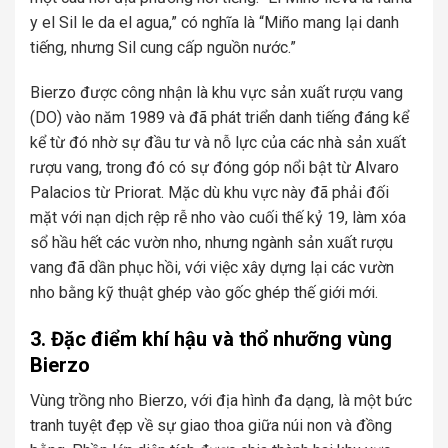
y el Sil le da el agua,” có nghĩa là “Miño mang lại danh
tiếng, nhưng Sil cung cấp nguồn nước.”
Bierzo được công nhận là khu vực sản xuất rượu vang
(DO) vào năm 1989 và đã phát triển danh tiếng đáng kể
kể từ đó nhờ sự đầu tư và nỗ lực của các nhà sản xuất
rượu vang, trong đó có sự đóng góp nổi bật từ Alvaro
Palacios từ Priorat. Mặc dù khu vực này đã phải đối
mặt với nạn dịch rệp rễ nho vào cuối thế kỷ 19, làm xóa
sổ hầu hết các vườn nho, nhưng ngành sản xuất rượu
vang đã dần phục hồi, với việc xây dựng lại các vườn
nho bằng kỹ thuật ghép vào gốc ghép thế giới mới.
3. Đặc điểm khí hậu và thổ nhưỡng vùng
Bierzo
Vùng trồng nho Bierzo, với địa hình đa dạng, là một bức
tranh tuyệt đẹp về sự giao thoa giữa núi non và đồng