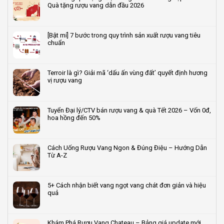
Quà tặng rượu vang dẫn đầu 2026
Không
có
bình
[Bật mí] 7 bước trong quy trình sản xuất rượu vang tiêu
luận
chuẩn
ở
Xu
Không
hướng
có
quà
bình
Terroir là gì? Giải mã ‘dấu ấn vùng đất’ quyết định hương
tặng
luận
vị rượu vang
rượu
ở
vang
[Bật
Không
Tết
mí]
có
doanh
7
bình
Tuyển Đại lý/CTV bán rượu vang & quà Tết 2026 – Vốn 0đ,
nghiệp
bước
luận
hoa hồng đến 50%
2026
trong
ở
–
quy
Terroir
Không
Quà
trình
là
có
tặng
sản
gì?
bình
Cách Uống Rượu Vang Ngon & Đúng Điệu – Hướng Dẫn
rượu
xuất
Giải
luận
Từ A-Z
vang
rượu
mã
ở
dẫn
vang
‘dấu
Tuyển
Không
đầu
tiêu
ấn
Đại
có
2026
chuẩn
vùng
lý/CTV
bình
5+ Cách nhận biết vang ngọt vang chát đơn giản và hiệu
đất’
bán
luận
quả
quyết
rượu
ở
định
vang
Cách
Không
hương
&
Uống
có
vị
quà
Rượu
bình
Khám Phá Rượu Vang Chateau – Bảng giá update mới