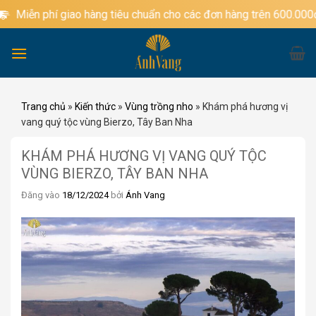
Bỏ
 phí giao hàng tiêu chuẩn cho các đơn hàng trên 600.000đ
qua
nội
dung
Trang chủ
»
Kiến thức
»
Vùng trồng nho
»
Khám phá hương vị
vang quý tộc vùng Bierzo, Tây Ban Nha
KHÁM PHÁ HƯƠNG VỊ VANG QUÝ TỘC
VÙNG BIERZO, TÂY BAN NHA
Đăng vào
18/12/2024
bởi
Ánh Vang