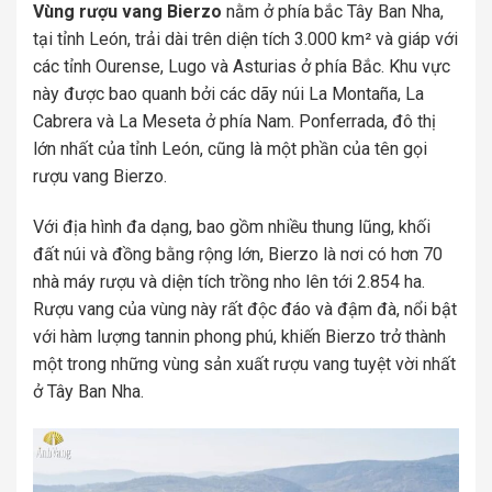
Vùng rượu vang Bierzo
nằm ở phía bắc Tây Ban Nha,
tại tỉnh León, trải dài trên diện tích 3.000 km² và giáp với
các tỉnh Ourense, Lugo và Asturias ở phía Bắc. Khu vực
này được bao quanh bởi các dãy núi La Montaña, La
Cabrera và La Meseta ở phía Nam. Ponferrada, đô thị
lớn nhất của tỉnh León, cũng là một phần của tên gọi
rượu vang Bierzo.
Với địa hình đa dạng, bao gồm nhiều thung lũng, khối
đất núi và đồng bằng rộng lớn, Bierzo là nơi có hơn 70
nhà máy rượu và diện tích trồng nho lên tới 2.854 ha.
Rượu vang của vùng này rất độc đáo và đậm đà, nổi bật
với hàm lượng tannin phong phú, khiến Bierzo trở thành
một trong những vùng sản xuất rượu vang tuyệt vời nhất
ở Tây Ban Nha.