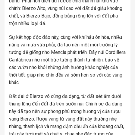
bằng. Phần lớn diện tích được chia thành hai khu vực
chính: Bierzo Alto, vùng núi cao với đất đá giàu khoáng
chất, và Bierzo Bajo, đồng bằng rộng lớn với đất pha
trộn nhiều loại đá.
Sự kết hợp độc đáo này, cùng với khí hậu ôn hòa, nhiều
nắng và mưa vừa phải, đã tạo nên một môi trường lý
tưởng để giống nho Mencia phát triển. Dãy núi Cordillera
Cantábrica như một bức tường thành tự nhiên, bảo vệ
các vườn nho khỏi những ảnh hưởng khắc nghiệt của
thời tiết, giúp nho chín đều và sớm hơn so với các vùng
khác.
Đất đai ở Bierzo vô cùng đa dạng, từ đất sét ẩm dưới
thung lũng đến đất đá trên sườn núi. Chính sự đa dạng
này đã tạo nên sự phong phú trong hương vị của rượu
vang Bierzo. Rượu vang từ vùng đất này thường nhẹ
nhàng, thanh lịch và mang đậm dấu ấn của khoáng chất,
trái cây tươi mát và chút vị chua nhẹ đặc trưng của