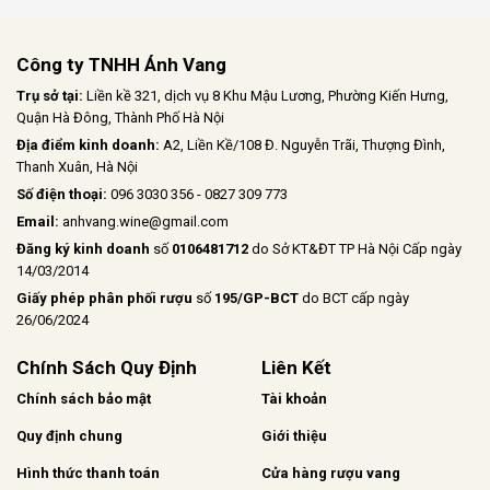
Công ty TNHH Ánh Vang
Trụ sở tại:
Liền kề 321, dịch vụ 8 Khu Mậu Lương, Phường Kiến Hưng,
Quận Hà Đông, Thành Phố Hà Nội
Địa điểm kinh doanh:
A2, Liền Kề/108 Đ. Nguyễn Trãi, Thượng Đình,
Thanh Xuân, Hà Nội
Số điện thoại:
096 3030 356 - 0827 309 773
Email:
anhvang.wine@gmail.com
Đăng ký kinh doanh
số
0106481712
do Sở KT&ĐT TP Hà Nội Cấp ngày
14/03/2014
Giấy phép phân phối rượu
số
195/GP-BCT
do BCT cấp ngày
26/06/2024
Chính Sách Quy Định
Liên Kết
Chính sách bảo mật
Tài khoản
Quy định chung
Giới thiệu
Hình thức thanh toán
Cửa hàng rượu vang