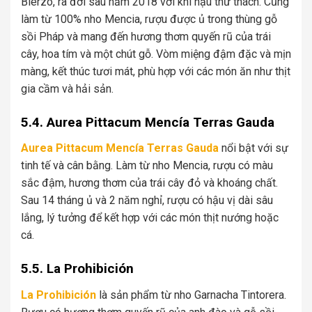
Bierzo, ra đời sau năm 2018 với khí hậu thử thách. Cũng
làm từ 100% nho Mencia, rượu được ủ trong thùng gỗ
sồi Pháp và mang đến hương thơm quyến rũ của trái
cây, hoa tím và một chút gỗ. Vòm miệng đậm đặc và mịn
màng, kết thúc tươi mát, phù hợp với các món ăn như thịt
gia cầm và hải sản.
5.4. Aurea Pittacum Mencía Terras Gauda
Aurea Pittacum Mencía Terras Gauda
nổi bật với sự
tinh tế và cân bằng. Làm từ nho Mencia, rượu có màu
sắc đậm, hương thơm của trái cây đỏ và khoáng chất.
Sau 14 tháng ủ và 2 năm nghỉ, rượu có hậu vị dài sâu
lắng, lý tưởng để kết hợp với các món thịt nướng hoặc
cá.
5.5. La Prohibición
La Prohibición
là sản phẩm từ nho Garnacha Tintorera.