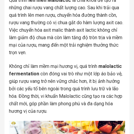
Quá trình
lên men Malolactic
là chìa khóa để tạo ra
những chai rượu vang chất lượng cao. Sau khi trải qua
quá trình lên men rượu, chuyển hóa đường thành cồn,
rượu vang thường có vị chua gắt do hàm lượng axit cao.
Việc chuyển hóa axit malic thành axit lactic không chỉ
làm giảm độ chua mà còn làm tăng độ tròn trịa và mềm
mại của rượu, mang đến một trải nghiệm thưởng thức
trọn vẹn.
Không chỉ làm mềm mại hương vị, quá trình
malolactic
fermentation
còn đóng vai trò như một lớp áo bảo vệ,
giúp rượu vang trở nên vững chắc hơn, ít bị ảnh hưởng
bởi các yếu tố bên ngoài trong quá trình lưu trữ và lão
hóa. Đồng thời, vi khuẩn Malolactic cũng tạo ra các hợp
chất mới, góp phần làm phong phú và đa dạng hóa
hương vị của rượu.