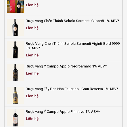
update
chai
Liên hệ
mới
vang
nhất
tươi
2025
mát
Rượu vang Chén Thánh Schola Sarmenti Cubardi 1% ABV*
giải
nhiệt
Liên hệ
ngày
hè!
Rượu Vang Chén Thánh Schola Sarmenti Viginti Gold 9999
1% ABV*
Liên hệ
Rượu vang Ý Campo Appio Negroamaro 1% ABV*
Liên hệ
Rượu vang Tây Ban Nha Faustino I Gran Reserva 1% ABV*
Liên hệ
Rượu vang Ý Campo Appio Primitivo 1% ABV*
Liên hệ