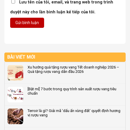
Lưu tên của tôi, email, và trang web trong trình
duyệt này cho lần bình luận kế tiếp của tôi.
BÀI VIẾT MỚI
Xu hướng quà tặng rượu vang Tết doanh nghiệp 2026 –
Quà tặng rượu vang dẫn đầu 2026
Không
có
bình
[Bật mí] 7 bước trong quy trình sản xuất rượu vang tiêu
luận
chuẩn
ở
Xu
Không
hướng
có
quà
bình
Terroir là gì? Giải mã ‘dấu ấn vùng đất’ quyết định hương
tặng
luận
vị rượu vang
rượu
ở
vang
[Bật
Không
Tết
mí]
có
doanh
7
bình