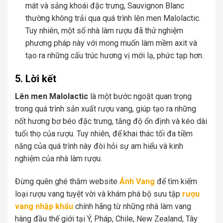
mát và sảng khoái đặc trưng, Sauvignon Blanc
thường không trải qua quá trình lên men Malolactic.
Tuy nhiên, một số nhà làm rượu đã thử nghiệm
phương pháp này với mong muốn làm mềm axit và
tạo ra những cấu trúc hương vị mới lạ, phức tạp hơn.
5. Lời kết
Lên men Malolactic
là một bước ngoặt quan trọng
trong quá trình sản xuất rượu vang, giúp tạo ra những
nốt hương bơ béo đặc trưng, tăng độ ổn định và kéo dài
tuổi thọ của rượu. Tuy nhiên, để khai thác tối đa tiềm
năng của quá trình này đòi hỏi sự am hiểu và kinh
nghiệm của nhà làm rượu.
Đừng quên ghé thăm website
Ánh Vang
để tìm kiếm
loại rượu vang tuyệt vời và khám phá bộ sưu tập
rượu
vang nhập khẩu
chính hãng từ những nhà làm vang
hàng đầu thế giới tại Ý, Pháp, Chile, New Zealand, Tây