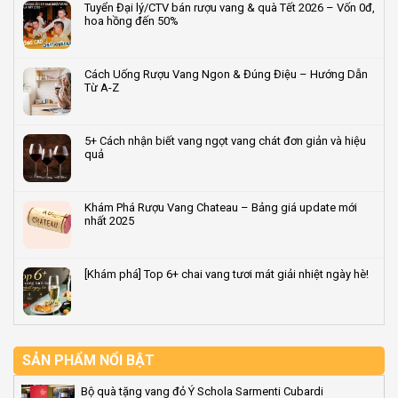
Tuyển Đại lý/CTV bán rượu vang & quà Tết 2026 – Vốn 0đ,
nghiệp
bước
luận
hoa hồng đến 50%
2026
trong
ở
–
quy
Terroir
Không
Quà
trình
là
có
tặng
sản
gì?
bình
Cách Uống Rượu Vang Ngon & Đúng Điệu – Hướng Dẫn
rượu
xuất
Giải
luận
Từ A-Z
vang
rượu
mã
ở
dẫn
vang
‘dấu
Tuyển
Không
đầu
tiêu
ấn
Đại
có
2026
chuẩn
vùng
lý/CTV
bình
5+ Cách nhận biết vang ngọt vang chát đơn giản và hiệu
đất’
bán
luận
quả
quyết
rượu
ở
định
vang
Cách
Không
hương
&
Uống
có
vị
quà
Rượu
bình
Khám Phá Rượu Vang Chateau – Bảng giá update mới
rượu
Tết
Vang
luận
nhất 2025
vang
2026
Ngon
ở
–
&
5+
Không
Vốn
Đúng
Cách
có
0đ,
Điệu
nhận
bình
[Khám phá] Top 6+ chai vang tươi mát giải nhiệt ngày hè!
hoa
–
biết
luận
hồng
Hướng
vang
ở
Không
đến
Dẫn
ngọt
Khám
có
50%
Từ
vang
Phá
bình
A-
chát
Rượu
luận
Z
đơn
Vang
ở
giản
Chateau
[Khám
SẢN PHẨM NỔI BẬT
và
–
phá]
hiệu
Bảng
Top
Bộ quà tặng vang đỏ Ý Schola Sarmenti Cubardi
quả
giá
6+