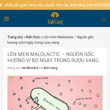
Bỏ
n phí giao hàng tiêu chuẩn cho các đơn hàng trên 600.000đ
qua
nội
dung
Trang chủ
»
Kiến thức
»
Lên men Malolactic – Nguồn gốc
hương vị bơ ngậy trong rượu vang
LÊN MEN MALOLACTIC – NGUỒN GỐC
HƯƠNG VỊ BƠ NGẬY TRONG RƯỢU VANG
Đăng vào
26/08/2024
bởi
Ánh Vang