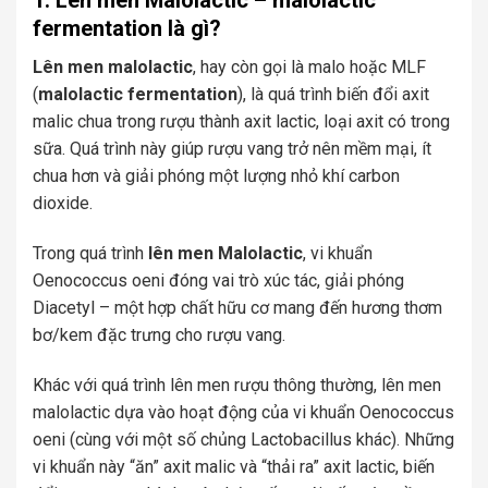
1. Lên men Malolactic – malolactic
fermentation là gì?
Lên men malolactic
, hay còn gọi là malo hoặc MLF
(
malolactic fermentation
), là quá trình biến đổi axit
malic chua trong rượu thành axit lactic, loại axit có trong
sữa. Quá trình này giúp rượu vang trở nên mềm mại, ít
chua hơn và giải phóng một lượng nhỏ khí carbon
dioxide.
Trong quá trình
lên men Malolactic
, vi khuẩn
Oenococcus oeni đóng vai trò xúc tác, giải phóng
Diacetyl – một hợp chất hữu cơ mang đến hương thơm
bơ/kem đặc trưng cho rượu vang.
Khác với quá trình lên men rượu thông thường, lên men
malolactic dựa vào hoạt động của vi khuẩn Oenococcus
oeni (cùng với một số chủng Lactobacillus khác). Những
vi khuẩn này “ăn” axit malic và “thải ra” axit lactic, biến